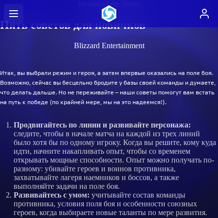
Heroes of the Storm
Пять советов для новичков
Blizzard Entertainment
Итак, вы выбрали режим и героя, а затем впервые оказались на поле боя.
Возможно, сейчас вы бесцельно бродите у базы своей команды и думаете,
что делать дальше. Но не переживайте — наши советы помогут вам встать
на путь к победе (по крайней мере, мы на это надеемся!).
Продвигайтесь по линии и развивайте персонажа:
следите, чтобы в начале матча на каждой из трех линий
было хотя бы по одному игроку. Когда вы решите, кому куда
идти, начните накапливать опыт, чтобы со временем
открывать мощные способности. Опыт можно получать по-
разному: убивайте героев и воинов противника,
захватывайте лагеря наемников и боссов, а также
выполняйте задачи на поле боя.
Развивайтесь с умом:
учитывайте состав команды
противника, условия поля боя и особенности союзных
героев, когда выбираете новые таланты по мере развития.