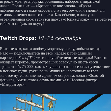
игроков ждет распродажа роскошных наборов в пиратской
лавке! Среди них — «Брегопрыг вне закона», «Грозы
лабиринтов», а также наборы попугаев, оружия и эмоций для
самовыражения вашего пирата. Как обычно, в лавку на
ограниченный срок вернутся паруса «Попка-дурак» — выберите
себе что-нибудь по вкусу!
Twitch Drops:
19–26 сентября
Если же вам, как и любому морскому волку, добычи всегда
мало — подключайтесь на этой неделе к трансляциям
партнеров
Sea of Thieves
и получайте ценные награды! Вот что
ожидает игроков, просмотревших совокупно шесть часов
трансляций: 75 000 золотых, уровень славы сезона, путешествие
в поисках удачи, рубиновый мушкетон восточных ветров,
золотое путешествие по Древним островам, лопата «Золотой
феникс», Аметистовая обувь наемника и Носовая фигура
«Мандрагора».