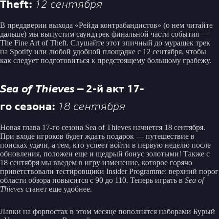
Theft:
12 сентября
В преддверии выхода «Рейда контрабандистов» (о нем читайте
дальше) мы выпустим саундтрек финальной части события —
The Fine Art of Theft. Слушайте этот эпичный до мурашек трек
на Spotify или любой удобной площадке с 12 сентября, чтобы
как следует подготовиться к предстоящему большому грабежу.
Sea of Thieves
— 2-й акт 17-
го сезона:
18 сентября
Новая глава 17-го сезона Sea of Thieves начнется 18 сентября.
При входе игроков будет ждать подарок — путешествие в
поисках удачи, а тем, кто успеет войти в первую неделю после
обновления, положен еще и щедрый бонус золотыми! Также с
18 сентября мы введем в игру изменение, которое горячо
приветствовали тестировщики Insider Programme: верхний порог
области обзора повысится с 90 до 110. Теперь играть в
Sea of
Thieves
станет еще удобнее.
Лавки на форпостах в этом месяце пополнятся наборами Бурый