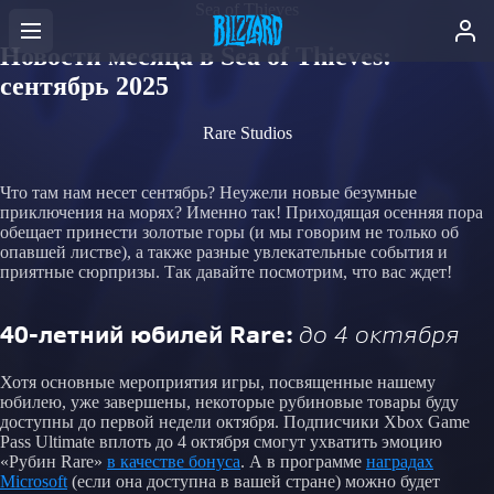
Sea of Thieves
Новости месяца в Sea of Thieves:
сентябрь 2025
Rare Studios
Что там нам несет сентябрь? Неужели новые безумные
приключения на морях? Именно так! Приходящая осенняя пора
обещает принести золотые горы (и мы говорим не только об
опавшей листве), а также разные увлекательные события и
приятные сюрпризы. Так давайте посмотрим, что вас ждет!
40-летний юбилей Rare:
до 4 октября
Хотя основные мероприятия игры, посвященные нашему
юбилею, уже завершены, некоторые рубиновые товары буду
доступны до первой недели октября. Подписчики Xbox Game
Pass Ultimate вплоть до 4 октября смогут ухватить эмоцию
«Рубин Rare»
в качестве бонуса
. А в программе
наградах
Microsoft
(если она доступна в вашей стране) можно будет