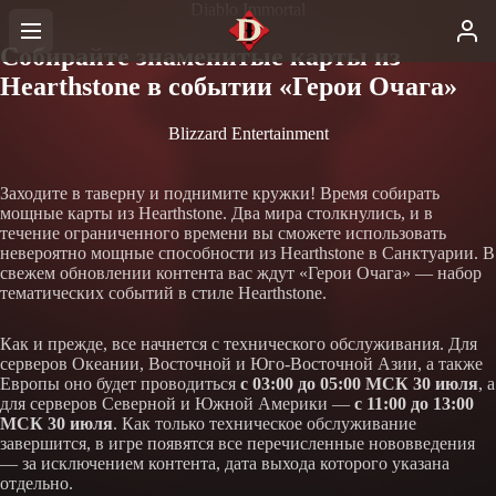
Diablo Immortal
Собирайте знаменитые карты из
Hearthstone в событии «Герои Очага»
Blizzard Entertainment
Заходите в таверну и поднимите кружки! Время собирать
мощные карты из Hearthstone. Два мира столкнулись, и в
течение ограниченного времени вы сможете использовать
невероятно мощные способности из Hearthstone в Санктуарии. В
свежем обновлении контента вас ждут «Герои Очага» — набор
тематических событий в стиле Hearthstone.
Как и прежде, все начнется с технического обслуживания. Для
серверов Океании, Восточной и Юго-Восточной Азии, а также
Европы оно будет проводиться
с 03:00 до 05:00 МСК 30 июля
, а
для серверов Северной и Южной Америки —
с 11:00 до 13:00
МСК 30 июля
. Как только техническое обслуживание
завершится, в игре появятся все перечисленные нововведения
— за исключением контента, дата выхода которого указана
отдельно.