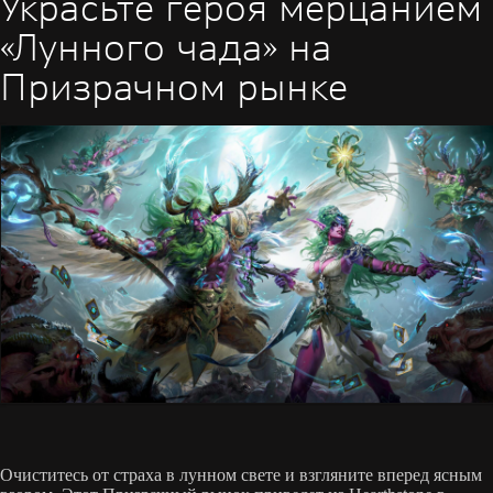
Украсьте героя мерцанием
«Лунного чада» на
Призрачном рынке
Очиститесь от страха в лунном свете и взгляните вперед ясным