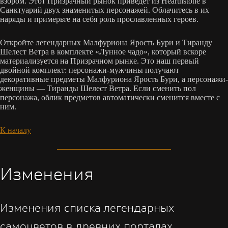
взором. Этот Призрачный рынок приведет из Hearthstone в
Санктуарий двух знаменитых персонажей. Облачитесь в их
наряды и примерьте на себя роль прославленных героев.
Откройте легендарных Малфуриона Ярость Бури и Тиранду
Шелест Ветра в комплекте «Лунное чадо», который вскоре
материализуется на Призрачном рынке. Это наш первый
двойной комплект: персонажи-мужчины получают
декоративные предметы Малфуриона Ярость Бури, а персонажи-
женщины — Тиранды Шелест Ветра. Если сменить пол
персонажа, облик предметов автоматически сменится вместе с
ним.
К началу
Изменения
Изменения списка легендарных
самоцветов в древних порталах