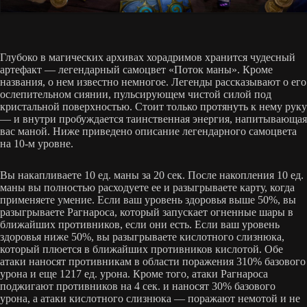
Глубоко в магических архивах хорадримов хранится чудесный
артефакт — легендарный самоцвет «Поток маны». Кроме
названия, о нем известно немногое. Легенды рассказывают о его
ослепительном сиянии, пульсирующем чистой силой под
кристальной поверхностью. Стоит только протянуть к нему руку
— и внутри пробуждается таинственная энергия, напитывающая
вас маной. Ниже приведено описание легендарного самоцвета
на 10-м уровне.
Вы накапливаете 10 ед. маны за 20 сек. После накопления 10 ед.
маны вы полностью расходуете ее и разыгрываете карту, когда
применяете умение. Если ваш уровень здоровья выше 50%, вы
разыгрываете Рагнароса, который запускает огненные шары в
ближайших противников, если они есть. Если ваш уровень
здоровья ниже 50%, вы разыгрываете кислотного слизнюка,
который плюется в ближайших противников кислотой. Обе
атаки наносят противникам в области поражения 310% базового
урона и еще 1217 ед. урона. Кроме того, атаки Рагнароса
поджигают противников на 4 сек. и наносят 30% базового
урона, а атаки кислотного слизнюка — поражают немотой и не