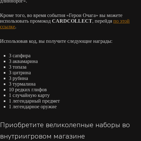
длиннорог».
Кроме того, во время события «Герои Очага» вы можете
использовать промокод
CARDCOLLECT
, перейдя
по этой
ссылке
.
Использовав код, вы получите следующие награды:
3 сапфира
3 аквамарина
3 топаза
3 цитрина
3 рубина
3 турмалина
10 редких глифов
1 случайную карту
1 легендарный предмет
1 легендарное оружие
Приобретите великолепные наборы во
внутриигровом магазине