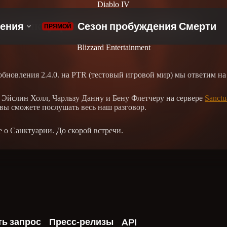
Diablo IV
в Санктуарии» (Sanctuary Sitdown)
Blizzard Entertainment
и обновления 2.4.0. на PTR (тестовый игровой мир) мы ответим 
 Эйслин Холл, Чарльзу Данну и Бену Флетчеру на сервере
Sanctu
е вы сможете послушать весь наш разговор.
е о Санктуарии. До скорой встречи.