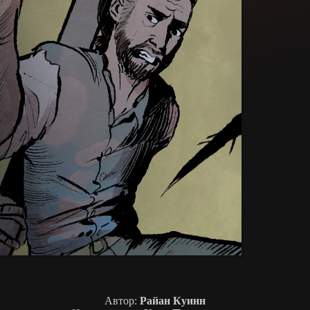
Автор:
Райан Куинн