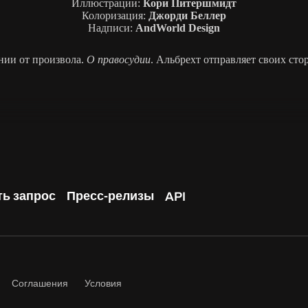
Иллюстрации:
Кори Питершмидт
Колоризация:
Джорди Беллер
Надписи:
AndWorld Design
нии от произвола.
О правосудии
. Альбрехт отправляет своих сто