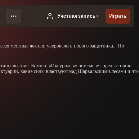
есах местные жители уверовали в нового защитника... Но
истины во тьме. Комикс «Год урожая» описывает предысторию
нктуарий, какие силы властвуют над Шарвальскими лесами и что