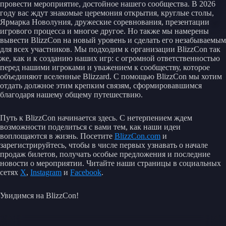
провести мероприятие, достойное нашего сообщества. В 2026
году вас ждут знакомые церемония открытия, круглые столы,
Ярмарка Новолуния, дружеские соревнования, презентации
игрового процесса и многое другое. Но также мы намерены
вывести BlizzCon на новый уровень и сделать его незабываемым
для всех участников. Мы подходим к организации BlizzCon так
же, как и к созданию наших игр: с огромной ответственностью
перед нашими игроками и уважением к сообществу, которое
объединяют вселенные Blizzard. С помощью BlizzCon мы хотим
отдать должное этим крепким связям, сформировавшимся
благодаря нашему общему путешествию.
Путь к BlizzCon начинается здесь. С нетерпением ждем
возможности поделиться с вами тем, как наши идеи
воплощаются в жизнь. Посетите
BlizzCon.com
и
зарегистрируйтесь, чтобы в числе первых узнавать о начале
продаж билетов, получать особые предложения и последние
новости о мероприятии. Читайте наши страницы в социальных
сетях
X
,
Instagram
и
Facebook
.
Увидимся на BlizzCon!