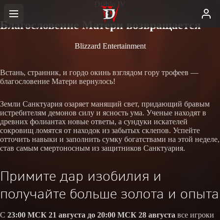
Diablo IV
Благословение Матери возвращается
Blizzard Entertainment
Встань, странник, и гордо окинь взглядом гору трофеев —
благословение Матери вернулось!
Земли Санктуария озаряет манящий свет, придающий бравым
истребителям демонов силу и ясность ума. Ученые находят в
древних фолиантах новые ответы, а сундуки искателей
сокровищ ломятся от находок из забытых склепов. Успейте
отточить навыки и заполнить сумку богатствами на этой неделе,
став самым смертоносным из защитников Санктуария.
Примите дар изобилия и
получайте больше золота и опыта
С
23:00 МСК 21 августа до 20:00 МСК 28 августа
все игроки