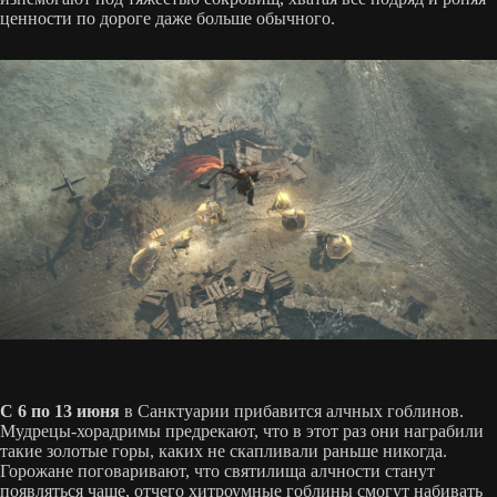
ценности по дороге даже больше обычного.
С 6 по 13 июня
в Санктуарии прибавится алчных гоблинов.
Мудрецы-хорадримы предрекают, что в этот раз они награбили
такие золотые горы, каких не скапливали раньше никогда.
Горожане поговаривают, что святилища алчности станут
появляться чаще, отчего хитроумные гоблины смогут набивать