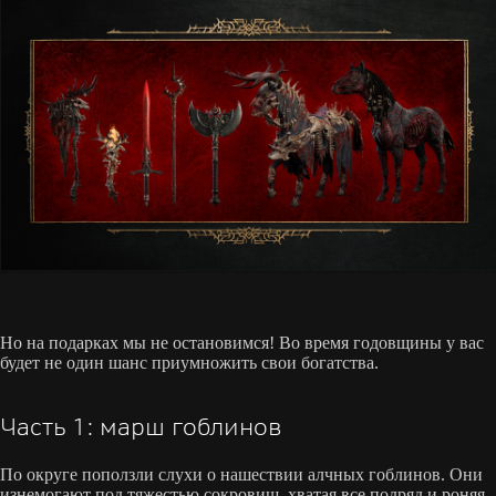
Но на подарках мы не остановимся! Во время годовщины у вас
будет не один шанс приумножить свои богатства.
Часть 1: марш гоблинов
По округе поползли слухи о нашествии алчных гоблинов. Они
изнемогают под тяжестью сокровищ, хватая все подряд и роняя