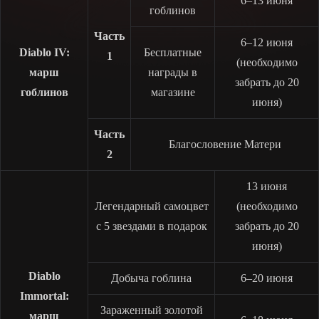
6–13 июня
гоблинов
Часть
6–12 июня
Diablo IV:
Бесплатные
1
(необходимо
марш
награды в
забрать до 20
гоблинов
магазине
июня)
Часть
Благословение Матери
2
13 июня
Легендарный самоцвет
(необходимо
с 5 звездами в подарок
забрать до 20
июня)
Diablo
Добыча гоблина
6–20 июня
Immortal:
Зараженный золотой
марш