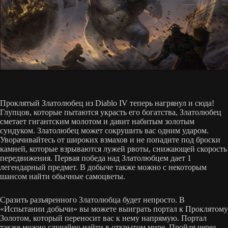
Проклятый Златолюбец из Diablo IV теперь нагрянул и сюда!
Глупцов, которые пытаются украсть его богатства, Златолюбец
сметает гигантским молотом и давит набитым золотым
сундуком. Златолюбец может сокрушить вас одним ударом.
Уворачивайтесь от широких взмахов и не попадите под броски
камней, которые взрываются лужей рвоты, снижающей скорость
передвижения. Первая победа над Златолюбцем дает 1
легендарный предмет. В добыче также можно с некоторым
шансом найти обычные самоцветы.
Сразить разъяренного Златолюбца будет непросто. В
«Испытании добычи» вы можете выиграть портал к Проклятому
Золотом, который переносит вас к нему напрямую. Портал
также можно случайно найти в открытом мире. Пройдя через