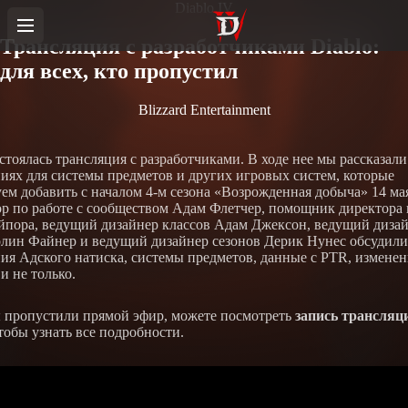
Diablo IV
Трансляция с разработчиками Diablo:
для всех, кто пропустил
Blizzard Entertainment
остоялась трансляция с разработчиками. В ходе нее мы рассказали
иях для системы предметов и других игровых систем, которые
ем добавить с началом 4-м сезона «Возрожденная добыча» 14 ма
р по работе с сообществом Адам Флетчер, помощник директора
пора, ведущий дизайнер классов Адам Джексон, ведущий диза
лин Файнер и ведущий дизайнер сезонов Дерик Нунес обсудили
ия Адского натиска, системы предметов, данные с PTR, изменен
и не только.
 пропустили прямой эфир, можете посмотреть
запись трансляц
чтобы узнать все подробности.