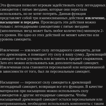
Эта функция позволит игрокам задействовать силу легендарных
самоцветов с пятью звездами, которые они перестали
использовать, но не хотят потерять. Данная функция
представляет собой три взаимосвязанных действия:
извлечение,
насыщение и передача
. Производить эти действия можно
только с легендарными самоцветами с пятью звездами
(заполненных звезд может быть любое количество) минимум 2-
го уровня. Ни одно из этих действий не меняет качество или
уровень самоцвета.
Извлечение — извлекает силу легендарного самоцвета, делая
его дремлющим, и помещает эту силу в вашу сумку. Дремлющий
самоцвет нельзя улучшить или вставить в предмет снаряжения.
Зато его можно использовать как дополнительный самоцвет.
Извлеченная сила становится персональной или непривязанной
в зависимости от того, был ли персональным самоцвет.
Насыщение — переносит силу самоцвета в дремлющий
легендарный самоцвет, возвращая все его функции. В качестве
материалов при насыщении можно использовать силу
самоцветов и другие легендарные самоцветы. Чтобы
насыщаемый дремлющий самоцвет остался персональным или
непривязанным, необходимо использовать компоненты с таким