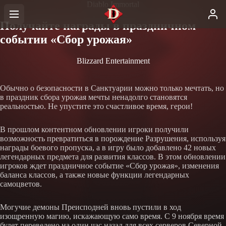
Diablo Immortal
Получайте награды в праздничном
событии «Сбор урожая»
Blizzard Entertainment
Обычно о безопасности в Санктуарии можно только мечтать, но
в праздник сбора урожая мечты ненадолго становятся
реальностью. Не упустите это счастливое время, герои!
В прошлом контентном обновлении игроки получили
возможность превратиться в порождение Разрушения, используя
награды боевого пропуска, а в игру было добавлено 42 новых
легендарных предмета для развития классов. В этом обновлении
игроков ждет праздничное событие «Сбор урожая», изменения
баланса классов, а также новые функции легендарных
самоцветов.
Могучие демоны Преисподней вновь пустили в ход
изощренную магию, искажающую само время. С 9 ноября время
будет переведено на один час назад для всех серверов Северной