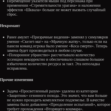
Перемещение указателя мыши под персонажа при
применении «Стремительности урагана» и наложении
эффектов «Шквала» больше не может вызвать случайный
сброс.
Некромант
Ранее амулет «Призрачные видения» заменял у симулякров
умение «Скелет-маг» на «Мрачную жатву», только если на
панели команд игрока было умение «Коса смерти». Теперь
замена будет производиться в любом случае.
«Похоронное убранство» рассчитывало количество
эссенции некорректно и обеспечивало слишком большое
избыточное количество ресурса за такт. Эта неполадка
исправлена.
Прочие изменения
Задача «Просветленный разум» удалена из категории
«Защитник» сезонного похода. Это значит, что вам больше
не нужно проходить комплектное подземелье. В качестве
замены было добавлено «Преодоление испытаний», которое
требует прохождения «Вторящего кошмара».