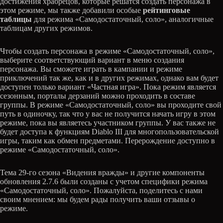
достижения храбрецов, которые решатся создать персонажа в
этом режиме, мы также добавили особые
рейтинговые
таблицы
для режима «Самодостаточный, соло», аналогичные
таблицам других режимов.
Чтобы создать персонажа в режиме «Самодостаточный, соло»,
выберите соответствующий вариант в меню создания
персонажа. Вы сможете играть в кампании и режиме
приключений так же, как и в других режимах, однако вам будет
доступен только вариант «Частная игра». Пока режим является
сезонным, порталы дерзаний можно проходить в составе
группы. В режиме «Самодостаточный, соло» вы проходите свой
путь в одиночку, так что у вас не получится начать игру в этом
режиме, пока вы являетесь участником группы. У вас также не
будет доступа к функциям Diablo III для многопользовательской
игры, таким как обмен предметами. Перерождение доступно в
режиме «Самодостаточный, соло».
Тема 29-го сезона «Видения вражды» и другие компоненты
обновления 2.7.6 были созданы с учетом специфики режима
«Самодостаточный, соло». Пожалуйста, поделитесь с нами
своим мнением: мы будем рады получить ваши отзывы о
режиме.