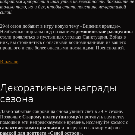
набраться храбрости и шагнуть в неизвестность. Закаляйте не
только тело, но и дух, чтобы стать поистине неукротимой
силой.
29-й сезон добавит в игру новую тему «Видения вражды».
Необычные порталы под названием
демонические расщелины
стали появляться в пустынных уголках Санктуария. Войдя в
них, вы столкнетесь с опасными воспоминаниями из вашего
прошлого и еще более опасными посланцами Преисподней.
В начало
Декоративные награды
сезона
Давно забытые сокровища снова увидят свет в 29-м сезоне.
Позвольте
Старому полену (питомцу)
протянуть вам ветку
помощи в эти непредсказуемые времена, исследуйте космос с
галактическими крыльями
и погрузитесь в мир мифов с
рамкой для портрета «Седой остров»
.