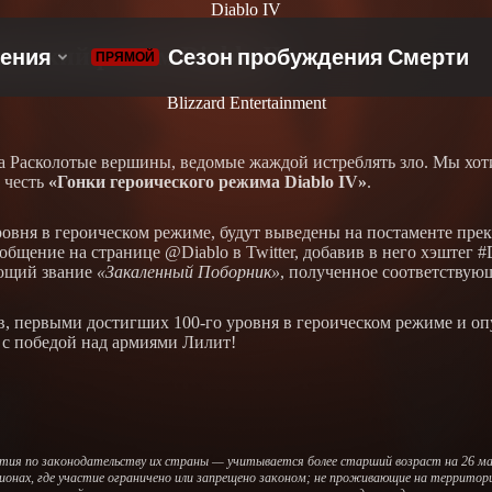
Diablo IV
ический режим Diablo IV
Blizzard Entertainment
 Расколотые вершины, ведомые жаждой истреблять зло. Мы хоти
 честь
«Гонки героического режима Diablo IV»
.
ровня в героическом режиме, будут выведены на постаменте пре
щение на странице @Diablo в Twitter, добавив в него хэштег #Di
ующий звание
«Закаленный Поборник»
, полученное соответствую
в, первыми достигших 100-го уровня в героическом режиме и оп
 с победой над армиями Лилит!
тия по законодательству их страны — учитывается более старший возраст на 26 мая
ионах, где участие ограничено или запрещено законом; не проживающие на территори