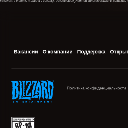
является Гонконг, Макао и Тайвань); обладающие учетной записью Blizzard Battle.net