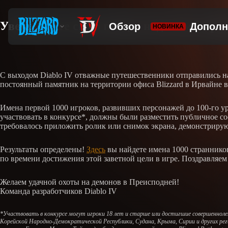
Увековечьте свою победу над злом: геро
С выходом Diablo IV отважные путешественники отправились на
постоянный памятник на территории офиса Blizzard в Ирвайне в
Имена первой 1000 игроков, развивших персонажей до 100-го у
участвовать в конкурсе*, должны были разместить публичное сооб
требовалось приложить ролик или снимок экрана, демонстрир
Результаты определены!
Здесь
вы найдете имена 1000 страннико
по времени достижения этой заветной цели в игре. Поздравляем
Желаем удачной охоты на демонов в Преисподней!
Команда разработчиков Diablo IV
*Участвовать в конкурсе могут игроки 18 лет и старше или достигшие совершенноле
Корейской Народно-Демократической Республики, Судана, Крыма, Сирии и других рег