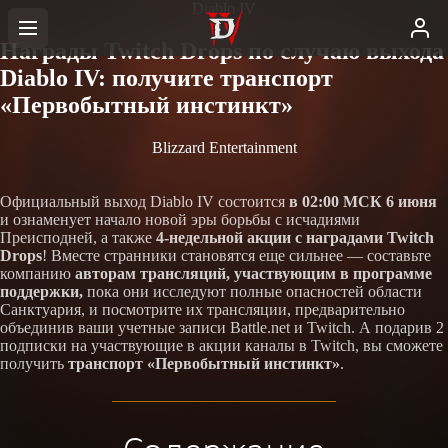
Diablo IV
Награды Twitch Drops по случаю выхода
Diablo IV: получите транспорт
«Первобытный инстинкт»
Blizzard Entertainment
Официальный выход Diablo IV состоится
в 02:00 МСК 6 июня
и ознаменует начало новой эры борьбы с исчадиями
Преисподней, а также
4-недельной акции с наградами Twitch
Drops
! Вместе странники становятся еще сильнее — составьте
компанию
авторам трансляций, участвующим в программе
поддержки,
пока они исследуют полные опасностей области
Санктуария, и посмотрите их трансляции, предварительно
объединив ваши учетные записи Battle.net и Twitch. А подарив 2
подписки на участвующие в акции каналы в Twitch, вы сможете
получить
транспорт «Первобытный инстинкт»
.