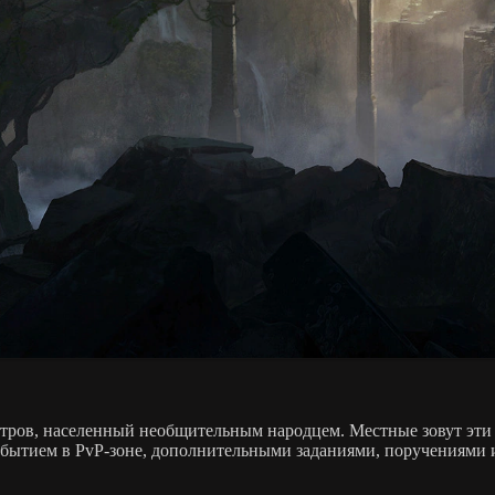
стров, населенный необщительным народцем. Местные зовут эти
событием в PvP-зоне, дополнительными заданиями, поручениями