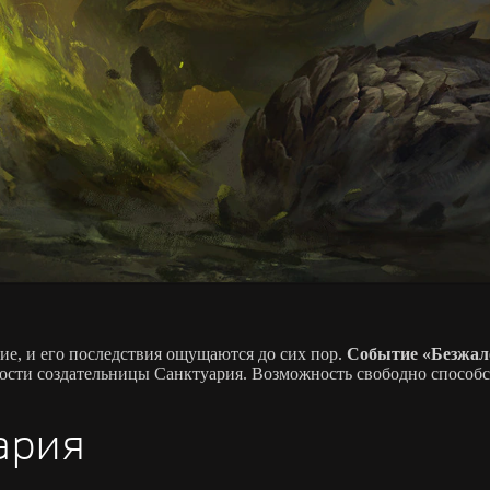
е, и его последствия ощущаются до сих пор.
Событие «Безжало
сти создательницы Санктуария. Возможность свободно способс
ария