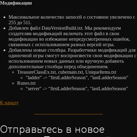
Модификации
Максимальное количество записей о состоянии увеличено с
255 до 511.
Добавлен файл DataVersionBuild.txt. Мы рекомендуем
создателям модификаций включать этот файл в свои
модификации во избежание непредусмотренных ошибок,
связанных с использованием разных версий игры.
Добавлены новые столбцы. Разработчики модификаций для
одиночной игры смогут воспроизвести свои модификации с
использованием новых данных или вручную добавить
дополнительные столбцы перед объединением.
TreasureClassEx.txt, cubemain.txt, UniqueItems.txt
"ladder" -> "firstLadderSeason", "lastLadderSeason"
Runes.txt
"server" -> "firstLadderSeason", "lastLadderSeason"
К началу
Отправьтесь в новое