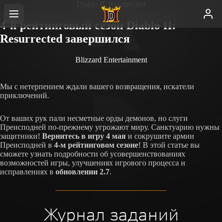
Diablo II: Resurrected
4-й рейтинговый сезон Diablo II:
Resurrected завершился
Blizzard Entertainment
Мы с нетерпением ждали вашего возвращения, искатели
приключений.
От ваших рук пали несметные орды демонов, но слуги
Преисподней по-прежнему угрожают миру. Санктуарию нужны
защитники!
Вернитесь в игру 4 мая
и сокрушите армии
Преисподней в
4-м рейтинговом сезоне
! В этой статье вы
сможете узнать подробности об усовершенствованиях
возможностей игры, улучшениях игрового процесса и
исправлениях в
обновлении 2.7
.
Журнал заданий