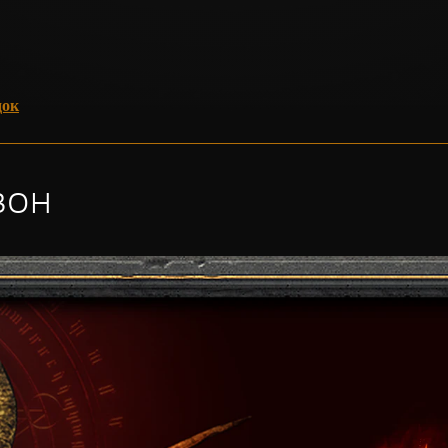
док
зон