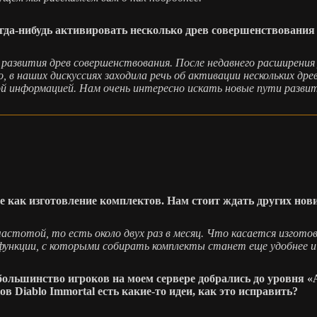
гда-нибудь активировать несколько древ совершенствования
 развития древ совершенствования. После недавнего расширени
в наших дискуссиях заходила речь об активации нескольких древ
й информацией. Нам очень интересно искать новые пути развит
е как изготовление комплектов. Нам стоит ждать других нов
стотой, то есть около двух раз в месяц. Что касается изготов
 функции, с которыми собирать комплекты станет еще удобнее и
большинство игроков на моем сервере добрались до уровня «Ад
в Diablo Immortal есть какие-то идеи, как это исправить?