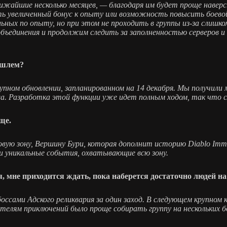
ижайшие несколько месяцев, — благодаря им будет проще наверс
ь увеличенный бонус к опыту или возможность повысить боевой
ых по опыту, но при этом не проходить в группы из-за слишком
бъединения и продолжим следить за заполненностью серверов 
 шлем?
рупном обновлении, запланированном на 14 декабря. Мы получи
. Разработка этой функции уже идет полным ходом, так что с
ще.
вую зону, Вершину Бури, которая дополнит историю Diablo Immor
 и уникальные события, охватывающие всю зону.
я, мне приходится ждать, пока наберется достаточно людей н
ссами Адского реликвария за один заход. В следующем крупном 
телям приключений было проще собирать группу на нескольких б