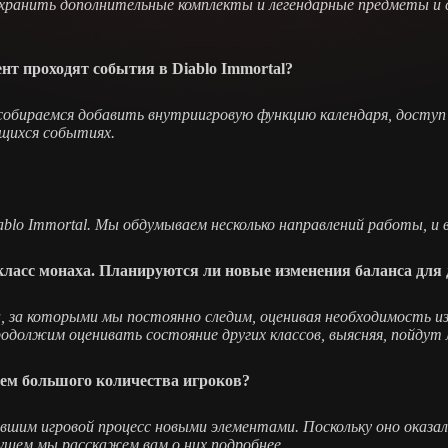
ранить дополнительные комплекты и легендарные предметы и с
нт проходят события в Diablo Immortal?
обираемся добавить внутриигровую функцию календаря, доступ 
ящихся событиях.
lo Immortal. Мы обдумываем несколько направлений работы, и 
класс монаха. Планируются ли новые изменения баланса для 
а, за которыми мы постоянно следим, оценивая необходимость и
одолжим оценивать состояние других классов, выясняя, пойдут 
ием большого количества игроков?
ившим игровой процесс новыми элементами. Поскольку оно оказ
дущем мы расскажем вам о них подробнее.