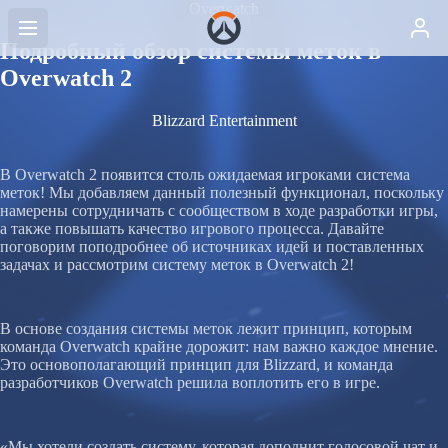
Overwatch
Подробный обзор системы меток в
Overwatch 2
Blizzard Entertainment
В Overwatch 2 появится столь ожидаемая игроками система
меток! Мы добавляем данный полезный функционал, поскольку
намерены сотрудничать с сообществом в ходе разработки игры,
а также повышать качество игрового процесса. Давайте
поговорим поподробнее об источниках идей и поставленных
задачах и рассмотрим систему меток в Overwatch 2!
В основе создания системы меток лежит принцип, которым
команда Overwatch крайне дорожит: нам важно каждое мнение.
Это основополагающий принцип для Blizzard, и команда
разработчиков Overwatch решила воплотить его в игре.
«Мы хотели создать систему, которая дополнит голосовой чат и