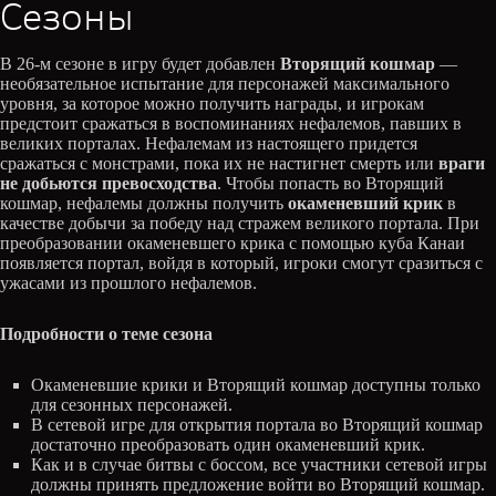
Сезоны
В 26-м сезоне в игру будет добавлен
Вторящий кошмар
—
необязательное испытание для персонажей максимального
уровня, за которое можно получить награды, и игрокам
предстоит сражаться в воспоминаниях нефалемов, павших в
великих порталах. Нефалемам из настоящего придется
сражаться с монстрами, пока их не настигнет смерть или
враги
не добьются превосходства
. Чтобы попасть во Вторящий
кошмар, нефалемы должны получить
окаменевший крик
в
качестве добычи за победу над стражем великого портала. При
преобразовании окаменевшего крика с помощью куба Канаи
появляется портал, войдя в который, игроки смогут сразиться с
ужасами из прошлого нефалемов.
Подробности о теме сезона
Окаменевшие крики и Вторящий кошмар доступны только
для сезонных персонажей.
В сетевой игре для открытия портала во Вторящий кошмар
достаточно преобразовать один окаменевший крик.
Как и в случае битвы с боссом, все участники сетевой игры
должны принять предложение войти во Вторящий кошмар.