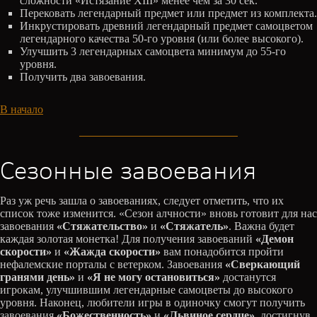
сложности «Истязание XIII» менее чем за 30 сек.
Перековать легендарный предмет или предмет из комплекта.
Инкрустировать древний легендарный предмет самоцветом
легендарного качества 50-го уровня (или более высокого).
Улучшить 3 легендарных самоцвета минимум до 55-го
уровня.
Получить два завоевания.
В начало
Сезонные завоевания
Раз уж речь зашла о завоеваниях, следует отметить, что их
список тоже изменится. «Сезон алчности» вновь готовит для нас
завоевания
«Стяжательство»
и
«Стяжатель»
. Важна будет
каждая золотая монетка! Для получения завоеваний
«Демон
скорости»
и
«Жажда скорости»
вам понадобится пройти
нефалемские порталы с ветерком. Завоевания
«Сверкающий
гранями день»
и
«Я не могу остановиться»
достанутся
игрокам, улучшившим легендарные самоцветы до высокого
уровня. Наконец, любители игры в одиночку смогут получить
завоевания
«Божественность»
и
«Львиное сердце»
, достигнув