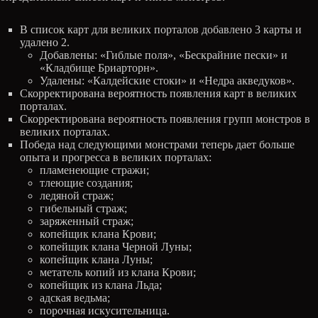
В список карт для великих порталов добавлено 3 карты и
удалено 2.
Добавлены: «Гиблые поля», «Бескрайние пески» и
«Кладбище Бриарторн».
Удалены: «Калдейские стоки» и «Недра акведуков».
Скорректирована вероятность появления карт в великих
порталах.
Скорректирована вероятность появления групп монстров в
великих порталах.
Победа над следующими монстрами теперь дает больше
опыта и прогресса в великих порталах:
пламенеющие стражи;
тлеющие создания;
ледяной страж;
гибельный страж;
заряженный страж;
копейщик клана Крови;
копейщик клана Черной Луны;
копейщик клана Луны;
метатель копий из клана Крови;
копейщик из клана Льда;
адская ведьма;
порочная искусительница.