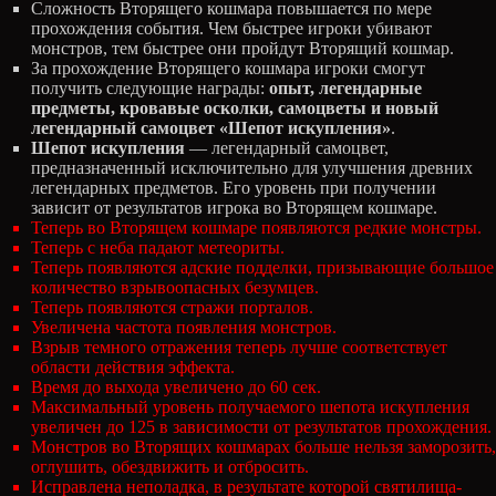
Сложность Вторящего кошмара повышается по мере
прохождения события. Чем быстрее игроки убивают
монстров, тем быстрее они пройдут Вторящий кошмар.
За прохождение Вторящего кошмара игроки смогут
получить следующие награды:
опыт, легендарные
предметы, кровавые осколки, самоцветы и новый
легендарный самоцвет «Шепот искупления»
.
Шепот искупления
— легендарный самоцвет,
предназначенный исключительно для улучшения древних
легендарных предметов. Его уровень при получении
зависит от результатов игрока во Вторящем кошмаре.
Теперь во Вторящем кошмаре появляются редкие монстры.
Теперь с неба падают метеориты.
Теперь появляются адские подделки, призывающие большое
количество взрывоопасных безумцев.
Теперь появляются стражи порталов.
Увеличена частота появления монстров.
Взрыв темного отражения теперь лучше соответствует
области действия эффекта.
Время до выхода увеличено до 60 сек.
Максимальный уровень получаемого шепота искупления
увеличен до 125 в зависимости от результатов прохождения.
Монстров во Вторящих кошмарах больше нельзя заморозить,
оглушить, обездвижить и отбросить.
Исправлена неполадка, в результате которой святилища-