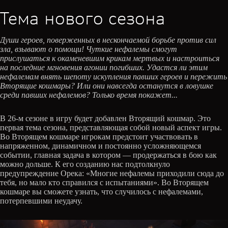
Тема нового сезона
Души героев, поверженных в нескончаемой борьбе против сил
зла, взывают о помощи! Чуткие нефалемы смогут
прислушаться к окаменевшим крикам мертвых и настроиться
на последние мгновения агонии погибших. Удастся ли этим
нефалемам внять шепоту искупления павших героев и пережить
Вторящие кошмары? Или они навсегда останутся в ловушке
среди павших нефалемов? Только время покажет...
В 26-м сезоне в игру будет добавлен Вторящий кошмар. Это
первая тема сезона, представляющая собой новый аспект игры.
Во Вторящем кошмаре игрокам предстоит участвовать в
напряженном, динамичном и постоянно усложняющемся
событии, главная задача в котором — продержаться в бою как
можно дольше. К его созданию нас подтолкнуло
предупреждение Орека: «Многие нефалемы приходили сюда до
тебя, но мало кто справился с испытаниями». Во Вторящем
кошмаре вы сможете узнать, что случилось с нефалемами,
потерпевшими неудачу.