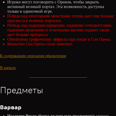
Игроки могут поговорить с Ореком, чтобы закрыть
активный великий портал. Эта возможность доступна
только в одиночной игре.
Победа над некоторыми монстрами теперь дает еще больше
прогресса в великих порталах.
Победа над падшими-шаманами, падшими-сотворителями,
падшими-пророками и огненными магами падших также
дает больше прогресса.
Обновлены графические эффекты при входе в Сон Орека.
Виньетки Сна Орека стали заметнее.
К содержанию описания обновления
В начало
Предметы
Варвар
Наследие Рекор (бонус от четырех предметов):
умение