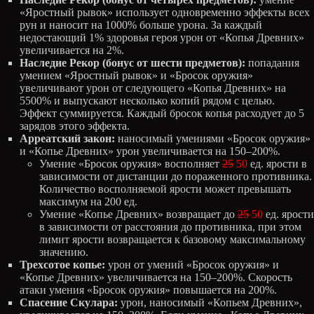
«Яростный рывок» использует одновременно эффекты всех
рун и наносит на 1000% больше урона. За каждый
недостающий 1% здоровья героя урон от «Копья Древних»
увеличивается на 2%.
Наследие Рекор (бонус от шести предметов):
попадания
умением «Яростный рывок» и «Бросок оружия»
увеличивают урон от следующего «Копья Древних» на
5500% и выпускают несколько копий рядом с целью.
Эффект суммируется. Каждый бросок копья расходует до 5
зарядов этого эффекта.
Арреатский закон:
наносимый умениями «Бросок оружия»
и «Копье Древних» урон увеличивается на 150–200%.
Умение «Бросок оружия» восполняет
25
50
ед. ярости в
зависимости от дистанции до пораженного противника.
Количество восполняемой ярости может превышать
максимум на 200 ед.
Умение «Копье Древних» возвращает до
25
50
ед. ярости
в зависимости от расстояния до противника, при этом
лимит ярости возвращается к базовому максимальному
значению.
Трехсотое копье:
урон от умений «Бросок оружия» и
«Копье Древних» увеличивается на 150–200%. Скорость
атаки умения «Бросок оружия» повышается на 200%.
Спасение Скулара:
урон, наносимый «Копьем Древних»,