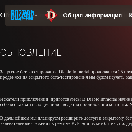
Обзор закрытого бета-тестирования Diab
ОБНОВЛЕНИЕ
Закрытое бета-тестирование Diablo Immortal продолжится 25 но
продвижения закрытого бета-тестирования мы будем изучать ва
Искатели приключений, приготовьтесь! В Diablo Immortal начин
себе все захватывающие нововведения и обновления контента. У
В дальнейшем мы планируем расширить доступ к закрытому бет
увлекательные сражения в режиме PvE, эпические битвы, поддер