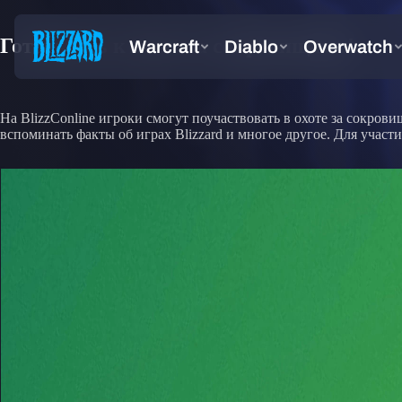
Готовьтесь к охоте за сокровищами!
На BlizzConline игроки смогут поучаствовать в охоте за сокров
вспоминать факты об играх Blizzard и многое другое. Для участи