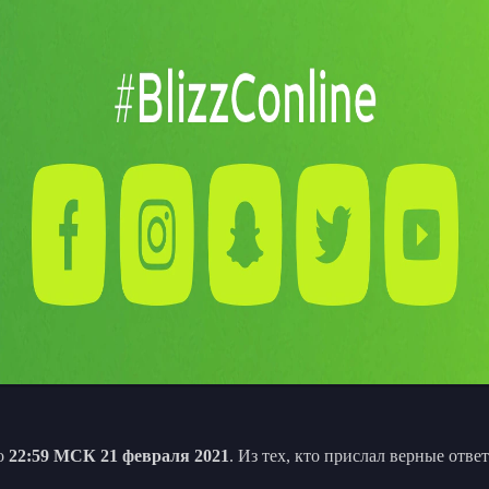
до
22:59 МСК 21 февраля 2021
. Из тех, кто прислал верные отв