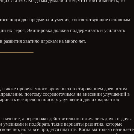
их статьях. Когда мы думали о том, что стоит изменить, то
этого подходят предметы и умения, соответствующие основным
ии их героя. Экипировка должна поддерживать и усиливать
ов развития хватило игрокам на много лет.
 также провела много времени за тестированием древ, в том
направление, поэтому сосредоточимся на внесении улучшений в
ривать все древо в поисках улучшений для их вариантов
значение, а персонажи действительно отличались друг от друга.
 умениями и подбирать такие варианты развития, которые
онечно, но за все придется платить. Когда вы только начинаете