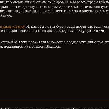
вных обновлениях системы экипировки. Мы рассмотрели каждый 
нциал — от индивидуальных характеристик, которые используютс
 нам еще предстоит провести множество тестов и внести кучу из
скажем.
циальных сетях
. И, как всегда, мы будем рады прочитать ваши м
им в поисках популярных тем для обсуждения в будущих статьях.
те статьи! Мы уже прочитали множество предположений о том, чт
тра, показанной на прошлом BlizzCon.