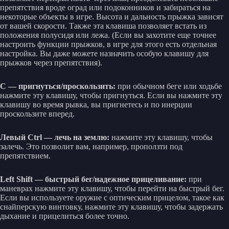
препятствия вроде оград или подоконников и забираться на
некоторые объекты в игре. Высота и дальность прыжка зависят
от вашей скорости. Также эта клавиша позволяет встать из
положения полусидя или лежа. (Если вы захотите еще точнее
настроить функции прыжков, в игре для этого есть отдельная
настройка. Вы даже можете назначить особую клавишу для
прыжков через препятствия).
C — пригнуться/проскользить:
при обычном беге или ходьбе
нажмите эту клавишу, чтобы пригнуться. Если вы нажмите эту
клавишу во время рывка, вы пригнетесь и по инерции
проскользите вперед.
Левый Ctrl — лечь на землю:
нажмите эту клавишу, чтобы
залечь. Это позволит вам, например, проползти под
препятствием.
Left Shift — быстрый бег/надежное прицеливание:
при
маневрах нажмите эту клавишу, чтобы перейти на быстрый бег.
Если вы используете оружие с оптическим прицелом, такое как
снайперскую винтовку, нажмите эту клавишу, чтобы задержать
дыхание и прицелиться более точно.