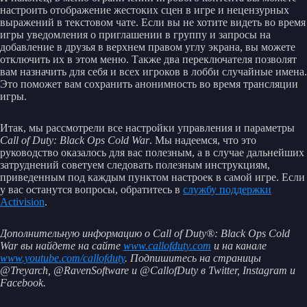
настроить отображение жестоких сцен в игре и нецензурных
выражений в текстовом чате. Если вы не хотите видеть во время
игры уведомления о приглашении в группу и запросы на
добавление в друзья в верхнем правом углу экрана, вы можете
отключить их в этом меню. Также два переключателя позволят
вам назначить для себя и всех игроков в лобби случайные имена.
Это поможет вам сохранить анонимность во время трансляции
игры.
Итак, мы рассмотрели все настройки управления и параметры
Call of Duty: Black Ops Cold War
. Мы надеемся, что это
руководство оказалось для вас полезным, а в случае дальнейших
затруднений советуем следовать полезным инструкциям,
приведенным под каждым пунктом настроек в самой игре. Если
у вас останутся вопросы, обратитесь в
службу поддержки
Activision
.
Дополнительную информацию о Call of Duty®: Black Ops Cold
War вы найдете на сайте
www.callofduty.com
и на канале
www.youtube.com/callofduty
. Подпишитесь на страницы
@Treyarch, @RavenSoftware и @CallofDuty в Twitter, Instagram и
Facebook.