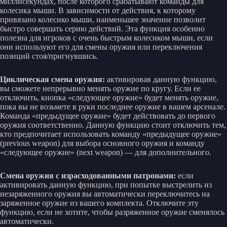
миллисекундах, после которого срабатывают команды для
колесика мыши. В зависимости от действия, к которому
привязано колесико мыши, наименьшее значение позволит
быстро совершать серию действий. Эта функция особенно
полезна для игроков с очень быстрым колесиком мыши, если
они используют его для смены оружия или переключения
позиций стоя/пригнувшись.
Циклическая смена оружия:
активировав данную функцию,
вы сможете непрерывно менять оружие по кругу. Если ее
отключить, кнопка «следующее оружие» будет менять оружие,
пока вы не возьмете в руки последнее оружие в вашем арсенале.
Команда «предыдущее оружие» будет действовать до первого
оружия соответственно. Данную функцию стоит отключить тем,
кто предпочитает использовать команду «предыдущее оружие»
(previous weapon) для выбора основного оружия и команду
«следующее оружие» (next weapon) — для дополнительного.
Смена оружия с израсходованными патронами:
если
активировать данную функцию, при попытке выстрелить из
незаряженного оружия вы автоматически переключитесь на
заряженное оружие из вашего комплекта. Отключите эту
функцию, если не хотите, чтобы разряженное оружие сменялось
автоматически.