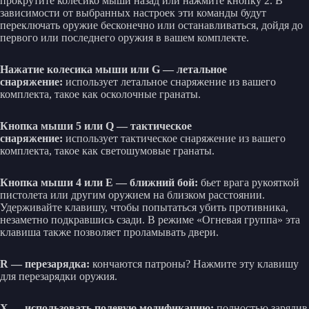
прокрутите колесико мыши назад или нажмите кнопку 2. В
зависимости от выбранных настроек эти команды будут
переключать оружие бесконечно или останавливаться, дойдя до
первого или последнего оружия в вашем комплекте.
Нажатие колесика мыши или G — летальное
снаряжение:
использует летальное снаряжение из вашего
комплекта, такое как осколочные гранаты.
Кнопка мыши 5 или Q — тактическое
снаряжение:
использует тактическое снаряжение из вашего
комплекта, такое как светошумовые гранаты.
Кнопка мыши 4 или E — ближний бой:
бьет врага рукояткой
пистолета или другим оружием на близком расстоянии.
Удерживайте клавишу, чтобы попытаться убить противника,
незаметно подкравшись сзади. В режиме «Огневая группа» эта
клавиша также позволяет проламывать двери.
R — перезарядка:
кончаются патроны? Нажмите эту клавишу
для перезарядки оружия.
X — использовать полевую модификацию:
полностью зарядив