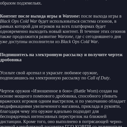
образом подземельях.
Контент после выхода игры и
Warzone
:
после выхода игры в
Black Ops Cold War
будет использоваться система сезонов, в
рамках которой для игроков на всех платформах будет
одновременно выходить новый контент. В течение этих сезонов
также продолжится развитие
Warzone
, где с сегодняшнего дня
уже доступны исполнители из
Black Ops Cold War
.
Подпишитесь на электронную рассылку и получите чертеж
дробовика
Усильте свой арсенал и украсьте любимое оружие,
подписавшись на электронную рассылку по
Call of Duty
.
Чертеж оружия «Изношенное в бою» (Battle Worn) создан на
основе мощного помпового дробовика, способного убивать
вражеских игроков одним выстрелом, и по умолчанию обладает
модификациями увеличенного магазина, приклада и рукояти,
благодаря чему это оружие идеально подходит для
беспорядочных интенсивных перестрелок на ближней
дистанции. Кроме того, оно выполнено в потрясающей черно-
зеленой камуфляжной расцветке ГСО КОВПВ со знаменитым