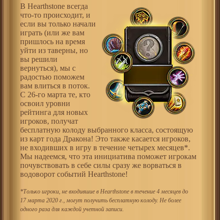
В Hearthstone всегда
что-то происходит, и
если вы только начали
играть (или же вам
пришлось на время
уйти из таверны, но
вы решили
вернуться), мы с
радостью поможем
вам влиться в поток.
С 26-го марта те, кто
освоил уровни
рейтинга для новых
игроков, получат
бесплатную колоду выбранного класса, состоящую
из карт года Дракона! Это также касается игроков,
не входивших в игру в течение четырех месяцев*.
Мы надеемся, что эта инициатива поможет игрокам
почувствовать в себе силы сразу же ворваться в
водоворот событий Hearthstone!
*Только игроки, не входившие в Hearthstone в течение 4 месяцев до
17 марта 2020 г., могут получить бесплатную колоду. Не более
одного раза для каждой учетной записи.