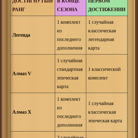
ДОСТИГНУТЫЙ
В КОНЦЕ
ПЕРВОМ
РАНГ
СЕЗОНА
ДОСТИЖЕНИИ
1 комплект
1 случайная
из
классическая
Легенда
последнего
легендарная
дополнения
карта
1 случайная
стандартная
1 классический
Алмаз V
эпическая
комплект
карта
1 комплект
1 случайная
из
Алмаз X
классическая
последнего
эпическая карта
дополнения
2 случайные