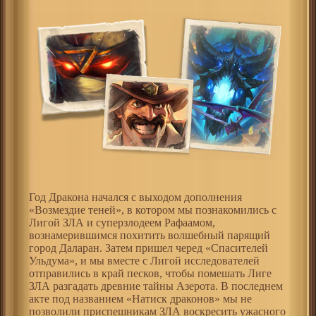
Год Дракона начался с выходом дополнения
«Возмездие теней», в котором мы познакомились с
Лигой ЗЛА и суперзлодеем Рафаамом,
вознамерившимся похитить волшебный парящий
город Даларан. Затем пришел черед «Спасителей
Ульдума», и мы вместе с Лигой исследователей
отправились в край песков, чтобы помешать Лиге
ЗЛА разгадать древние тайны Азерота. В последнем
акте под названием «Натиск драконов» мы не
позволили приспешникам ЗЛА воскресить ужасного