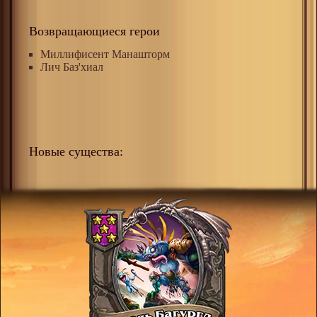
Возвращающиеся герои
Миллифисент Манашторм
Лич Баз'хиал
Новые существа: