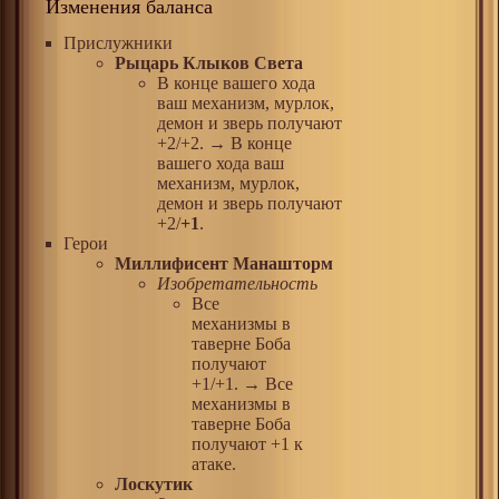
Изменения баланса
Прислужники
Рыцарь Клыков Света
В конце вашего хода
ваш механизм, мурлок,
демон и зверь получают
+2/+2. → В конце
вашего хода ваш
механизм, мурлок,
демон и зверь получают
+2/
+1
.
Герои
Миллифисент Манашторм
Изобретательность
Все
механизмы в
таверне Боба
получают
+1/+1. → Все
механизмы в
таверне Боба
получают +1 к
атаке.
Лоскутик