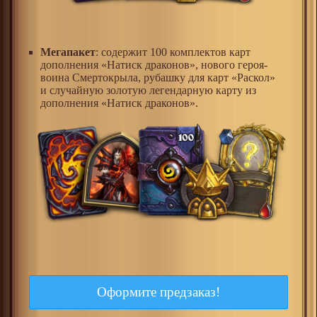
Мегапакет
: содержит 100 комплектов карт
дополнения «Натиск драконов», нового героя-
воина Смертокрыла, рубашку для карт «Раскол»
и случайную золотую легендарную карту из
дополнения «Натиск драконов».
Оформите предзаказ!