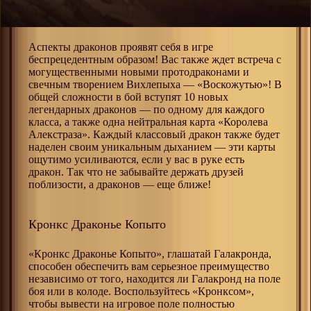
Аспекты драконов проявят себя в игре
беспрецедентным образом! Вас также ждет встреча с
могущественными новыми протодраконами и
свечным творением Вихлепыха — «Воскожутью»! В
общей сложности в бой вступят 10 новых
легендарных драконов — по одному для каждого
класса, а также одна нейтральная карта «Королева
Алекстраза». Каждый классовый дракон также будет
наделен своим уникальным дыханием — эти карты
ощутимо усиливаются, если у вас в руке есть
дракон. Так что не забывайте держать друзей
поблизости, а драконов — еще ближе!
Кронкс Драконье Копыто
«Кронкс Драконье Копыто», глашатай Галакронда,
способен обеспечить вам серьезное преимущество
независимо от того, находится ли Галакронд на поле
боя или в колоде. Воспользуйтесь «Кронксом»,
чтобы вывести на игровое поле полностью