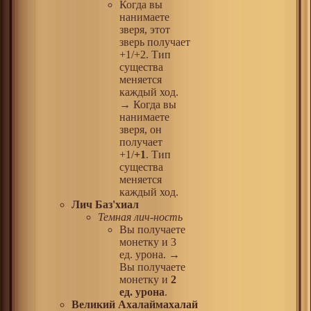
Когда вы
нанимаете
зверя, этот
зверь получает
+1/+2. Тип
существа
меняется
каждый ход.
→ Когда вы
нанимаете
зверя, он
получает
+1/
+1
. Тип
существа
меняется
каждый ход.
Лич Баз'хиал
Темная лич-ность
Вы получаете
монетку и 3
ед. урона. →
Вы получаете
монетку и
2
ед. урона
.
Великий Ахалаймахалай