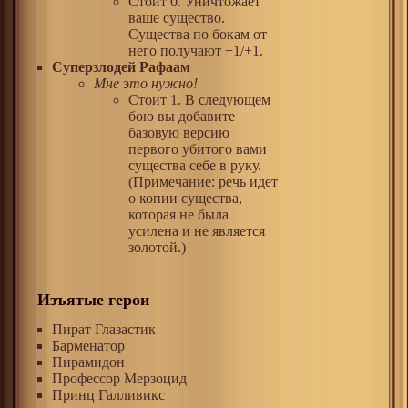
Стоит 0. Уничтожает
ваше существо.
Существа по бокам от
него получают +1/+1.
Суперзлодей Рафаам
Мне это нужно!
Стоит 1. В следующем
бою вы добавите
базовую версию
первого убитого вами
существа себе в руку.
(Примечание: речь идет
о копии существа,
которая не была
усилена и не является
золотой.)
Изъятые герои
Пират Глазастик
Барменатор
Пирамидон
Профессор Мерзоцид
Принц Галливикс