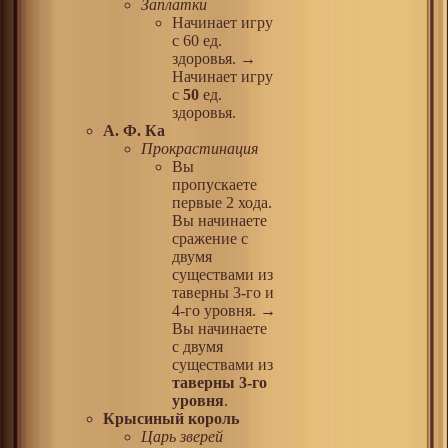
Заплатки
Начинает игру
с 60 ед.
здоровья. →
Начинает игру
с
50
ед.
здоровья.
А. Ф. Ка
Прокрастинация
Вы
пропускаете
первые 2 хода.
Вы начинаете
сражение с
двумя
существами из
таверны 3-го и
4-го уровня. →
Вы начинаете
с двумя
существами из
таверны 3-го
уровня
.
Крысиный король
Царь зверей