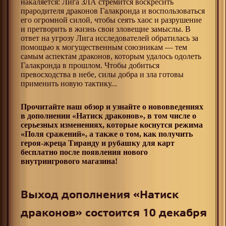
накаляется: Лига ЗЛА стремится воскресить
прародителя драконов Галакронда и воспользоваться
его огромной силой, чтобы сеять хаос и разрушение
и претворить в жизнь свои зловещие замыслы. В
ответ на угрозу Лига исследователей обратилась за
помощью к могущественным союзникам — тем
самым аспектам драконов, которым удалось одолеть
Галакронда в прошлом. Чтобы добиться
превосходства в небе, силы добра и зла готовы
применить новую тактику...
Прочитайте наш обзор и узнайте о нововведениях
в дополнении «Натиск драконов», в том числе о
серьезных изменениях, которые коснутся режима
«Поля сражений», а также о том, как получить
героя-жреца Тиранду и рубашку для карт
бесплатно после появления нового
внутриигрового магазина!
Выход дополнения «Натиск
драконов» состоится 10 декабря