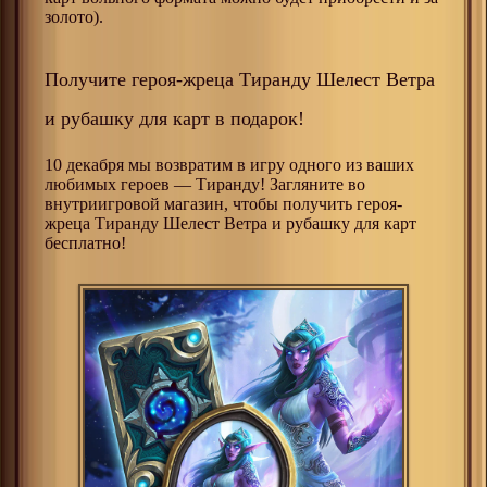
золото).
Получите героя-жреца Тиранду Шелест Ветра
и рубашку для карт в подарок!
10 декабря мы возвратим в игру одного из ваших
любимых героев — Тиранду! Загляните во
внутриигровой магазин, чтобы получить героя-
жреца Тиранду Шелест Ветра и рубашку для карт
бесплатно!