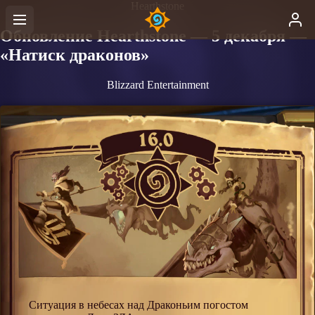
Hearthstone
Обновление Hearthstone — 5 декабря —
«Натиск драконов»
Blizzard Entertainment
Ситуация в небесах над Драконьим погостом