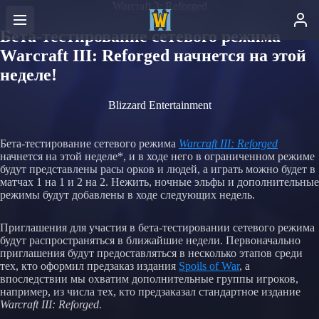
Warcraft 3: Reforged
Бета-тестирование сетевого режима
Warcraft III: Reforged начнется на этой
неделе!
Blizzard Entertainment
Бета-тестирование сетевого режима
Warcraft III: Reforged
начнется на этой неделе*, и в ходе него в ограниченном режиме
будут представлены расы орков и людей, а играть можно будет в
матчах 1 на 1 и 2 на 2. Нежить, ночные эльфы и дополнительные
режимы будут добавлены в ходе следующих недель.
Приглашения для участия в бета-тестировании сетевого режима
будут распространяться в ближайшие недели. Первоначально
приглашения будут предоставляться в несколько этапов среди
тех, кто оформил предзаказ издания
Spoils of War
, а
впоследствии мы охватим дополнительные группы игроков,
например, из числа тех, кто предзаказал стандартное издание
Warcraft III: Reforged
.