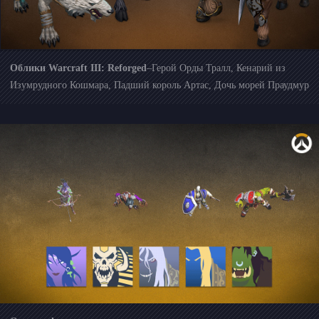
Облики Warcraft III: Reforged
–Герой Орды Тралл, Кенарий из
Изумрудного Кошмара, Падший король Артас, Дочь морей Праудмур