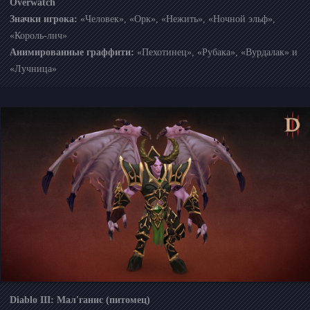
Overwatch
Значки игрока:
«Человек», «Орк», «Нежить», «Ночной эльф»,
«Король-лич»
Анимированные граффити:
«Пехотинец», «Рубака», «Вурдалак» и
«Лучница»
Diablo III: Мал'ганис (питомец)