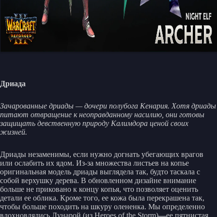
Дриада
Зачарованные дриады — дочери полубога Кенария. Хотя дриады
питают отвращение к неоправданному насилию, они готовы
защищать девственную природу Калимдора ценой своих
жизней.
Дриады незаменимы, если нужно догнать убегающих врагов
или ослабить их ядом. Из-за множества листьев на копье
оригинальная модель дриады выглядела так, будто таскала с
собой верхушку дерева. В обновленном дизайне внимание
больше не приковано к концу копья, что позволяет оценить
детали ее облика. Кроме того, ее кожа была перекрашена так,
чтобы больше походить на шкуру олененка. Мы определенно
вдохновлялись Лунарой (из Heroes of the Storm)
—
ее пятнистая