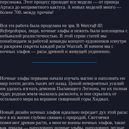
персонажа. Этот процесс проходят все модели — от принца
Артаса до неприметного кактуса. А новых моделей много —
болеее 700, между прочим!
Вся эта работа была проделана не зря. В
Warcraft III:
Reforged
орки, люди, ночные эльфы и нежить были воплощены с
небывалой реалистичностью. В этой серии статей мы
понаблюдаем за работой команды концепт-художников изнутри
и раскроем секреты каждой расы Warcraft. И начнем мы с
ночных эльфов — расы древней и живущей уединенно.
Ночные эльфы первыми начали изучать магию и наполнять ею
мир почти десять тысяч лет назад. Ценой невероятных усилий
им удалось изгнать демонов Пылающего Легиона, но их полная
чудес родная земля оказалась расколота, и они скрылись от
остального мира на вершине священной горы Хиджал.
Новый дизайн ночных эльфов идеально передает дух этой расы:
все в их жизни глубоко связано с природой. Светлячки
помогают древам расти, а многие воины ночных эльфов, такие
как дриады — наполовину ночные эльфы, наполовину лесные