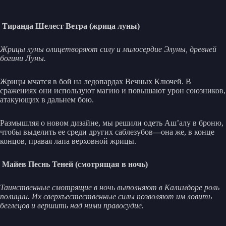
Тиранда Шелест Ветра (жрица луны)
Жрицы луны олицетворяют силу и милосердие Элуны, древней
богини Луны.
Жрицы мчатся в бой на ледопардах Вечных Ключей. В
сражениях они используют магию и повышают урон союзников,
атакующих в дальнем бою.
Размышляя о новом дизайне, мы решили одеть Аш’алу в броню,
чтобы выделить ее среди других саблезубов
—
она же, в конце
концов, правая лапа верховной жрицы.
Майев Песнь Теней (смотрящая в ночь)
Таинственные смотрящие в ночь выполняют в Калимдоре роль
полиции. Их сверхъестественные силы позволяют им ловить
беглецов и вершить над ними правосудие.