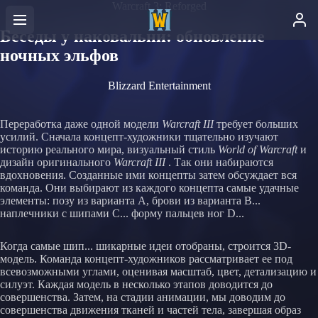
Warcraft 3: Reforged
Беседы у наковальни: обновление
ночных эльфов
Blizzard Entertainment
Переработка даже одной модели
Warcraft III
требует больших
усилий. Сначала концепт-художники тщательно изучают
историю реального мира, визуальный стиль
World of Warcraft
и
дизайн оригинального
Warcraft III
. Так они набираются
вдохновения. Созданные ими концепты затем обсуждает вся
команда. Они выбирают из каждого концепта самые удачные
элементы: позу из варианта A, брови из варианта B...
наплечники с шипами C... форму пальцев ног D...
Когда самые шип... шикарные идеи отобраны, строится 3D-
модель. Команда концепт-художников рассматривает ее под
всевозможными углами, оценивая масштаб, цвет, детализацию и
силуэт. Каждая модель в несколько этапов доводится до
совершенства. Затем, на стадии анимации, мы доводим до
совершенства движения тканей и частей тела, завершая образ