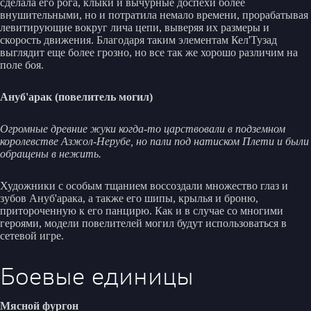
сделала его рога, клыки и вычурные доспехи более
внушительными, но и потратила немало времени, прорабатывая
левитирующие вокруг лича цепи, выверяя их размеры и
скорость движения. Благодаря таким элементам Кел'Тузад
выглядит еще более грозно, но все так же хорошо различим на
поле боя.
Ануб'арак (повелитель могил)
Огромные древние жуки когда-то царствовали в подземном
королевстве Азжол-Нерубе, но пали под натиском Плети и были
обращены в нежить.
Художники с особым тщанием воссоздали множество глаз и
зубов Ануб'арака, а также его шипы, крылья и броню,
притороченную к его панцирю. Как и в случае со многими
героями, модели повелителей могил будут использоваться в
сетевой игре.
Боевые единицы
Мясной фургон