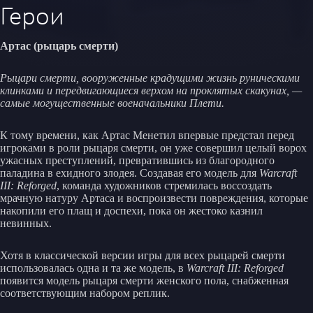
Герои
Артас (рыцарь смерти)
Рыцари смерти, вооруженные крадущими жизнь руническими
клинками и передвигающиеся верхом на проклятых скакунах, —
самые могущественные военачальники Плети.
К тому времени, как Артас Менетил впервые предстал перед
игроками в роли рыцаря смерти, он уже совершил целый ворох
ужасных преступлений, превратившись из благородного
паладина в ехидного злодея. Создавая его модель для
Warcraft
III: Reforged
, команда художников стремилась воссоздать
мрачную натуру Артаса и воспроизвести повреждения, которые
накопили его плащ и доспехи, пока он жестоко казнил
невинных.
Хотя в классической версии игры для всех рыцарей смерти
использовалась одна и та же модель, в
Warcraft III: Reforged
появится модель рыцаря смерти женского пола, снабженная
соответствующим набором реплик.