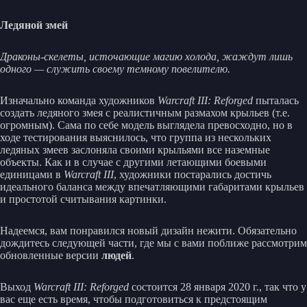
Ледяной змей
Драконы-скелеты, источающие магию холода, жаждут лишь
одного — служить своему темному повелителю.
Изначально команда художников
Warcraft III: Reforged
пыталась
создать ледяного змея с реалистичным размахом крыльев (т.е.
огромным). Сама по себе модель выглядела превосходно, но в
ходе тестирования выяснилось, что группа из нескольких
ледяных змеев заслоняла своими крыльями все наземные
объекты. Как и в случае с другими летающими боевыми
единицами в
Warcraft III
, художники постарались достичь
идеального баланса между впечатляющими габаритами крыльев
и простотой считывания картинки.
Надеемся, вам понравился новый дизайн нежити. Обязательно
дождитесь следующей части, где мы с вами поближе рассмотрим
обновленные версии
людей
.
Выход
Warcraft III: Reforged
состоится 28 января 2020 г., так что у
вас еще есть время, чтобы подготовиться к предстоящим