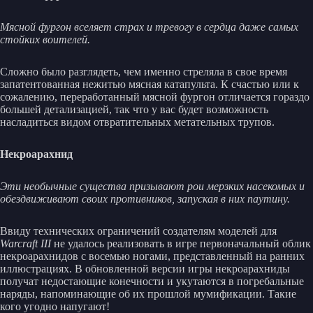
Мясной фургон вселяет страх и тревогу в сердца даже самых
стойких воителей.
Сложно было разглядеть, чем именно стреляла в свое время
запатентованная нежитью мясная катапульта. К счастью или к
сожалению, переработанный мясной фургон отличается гораздо
большей детализацией, так что у вас будет возможность
насладиться видом отвратительных метательных трупов.
Некроарахнид
Эти необычные существа призывают рои мерзких насекомых и
обездвиживают своих противников, запуская в них паутину.
Ввиду технических ограничений создателям моделей для
Warcraft III
не удалось реализовать в игре первоначальный облик
некроарахнидов с восемью ногами, представленный на ранних
иллюстрациях. В обновленной версии игры некроарахниды
получат недостающие конечности и укутаются в погребальные
наряды, напоминающие об их прошлой мумификации. Такие
кого угодно напугают!