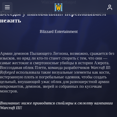
Warcraft 3: Reforged
Беседы у наковальни: перековываем
нежить
Blizzard Entertainment
Армии демонов Пылающего Легиона, возможно, сражается без
изысков, но вряд ли кто-то станет спорить с тем, что они —
самые жестокие и смертоносные убийцы в истории Азерота.
Воссоздавая облик Плети, команда разработчиков
Warcraft III:
Reforged
использовала такие визуальные элементы как кости,
истерзанную плоть и погребальные одеяния, чтобы создать
цельный, внушающий ужас облик для разношерстной армии
некромантов, демонов, зверей и собранных по кусочкам
монстров.
Внимание: ниже приводятся спойлеры к сюжету кампании
Warcraft III!