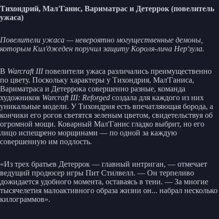
Тихондрий, Мал'Ганис, Вариматрас и Детеррок (повелитель
ужаса)
Повелители ужаса — невероятно могущественные демоны,
которым Кил'джеден поручил защиту Короля-лича Нер'зула.
В
Warcraft III
повелители ужаса различались преимущественно
по цвету. Поскольку характеры у Тихондрия, Мал'Ганиса,
Вариматраса и Детеррока совершенно разные, команда
художников
Warcraft III: Reforged
создала для каждого из них
уникальные модели. У Тихондрия есть впечатляющая борода, а
кончики его рогов светятся зеленым цветом, свидетельствуя об
огромной мощи. Коварный Мал'Ганис гладко выбрит, но его
лицо испещрено морщинами — по одной за каждую
совершенную им подлость.
«Из трех братьев Детеррок — главный интриган, — отмечает
ведущий продюсер игры Пит Стилвелл. — Он терпеливо
дожидается удобного момента, оставаясь в тени. — За многие
тысячелетия малоактивного образа жизни он... набрал несколько
килограммов».