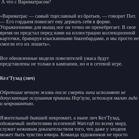
А что с Вариматрасом?
«Вариматрас — самый тщеславный из братьев, — говорит Пит.
— Его гордыня помогает ему держать себя в форме.
Упражнениями для мышц ног он точно не пренебрегает. В свое
время он предстал перед нами на иллюстрации коллекционной
карточки, бравируя изысканными бакенбардами, и мы просто не
смогли его их лишить».
Все обновленные модели повелителей ужаса будут
представлены не только в кампании, но и в сетевой игре.
Кел'Тузад (лич)
Обретшие вечную жизнь после смерти личи исполняют не
допускающие ослушания приказы Нер'зула, используя магию льда
и некромантию.
Язвительный бывший некромант, а ныне лич Кел'Тузад,
обожаемый любителями вселенной
Warcraft
по всему миру,
служит неживым доказательством того, что даже у злодеев
может быть чувство юмора. Команда художников не просто