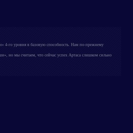
и» 4-го уровня в базовую способность. Нам по-прежнему
и», но мы считаем, что сейчас успех Артаса слишком сильно