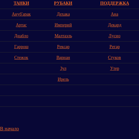
ТАНКИ
РУБАКИ
ПОДДЕРЖКА
Ануб'арак
Дехака
Ана
Артас
Империй
Декард
Диабло
Малтаэль
Лусио
Гаррош
Рексар
Регар
Стежок
Вариан
Стуков
Зул
Утер
Ирель
В начало