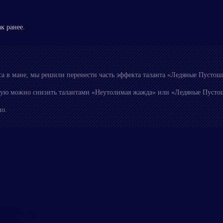
ак ранее.
са в мане, мы решили перенести часть эффекта таланта «Ледяные Пустош
торую можно снизить талантами «Неутолимая жажда» или «Ледяные Пустош
но.