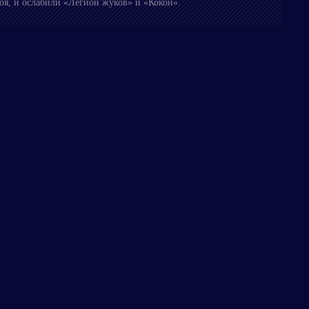
я, и ослабили «Легион жуков» и «Кокон».