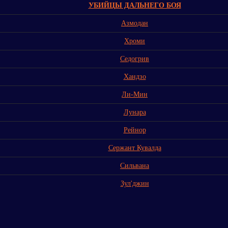
УБИЙЦЫ ДАЛЬНЕГО БОЯ
Азмодан
Хроми
Седогрив
Хандзо
Ли-Мин
Лунара
Рейнор
Сержант Кувалда
Сильвана
Зул'джин