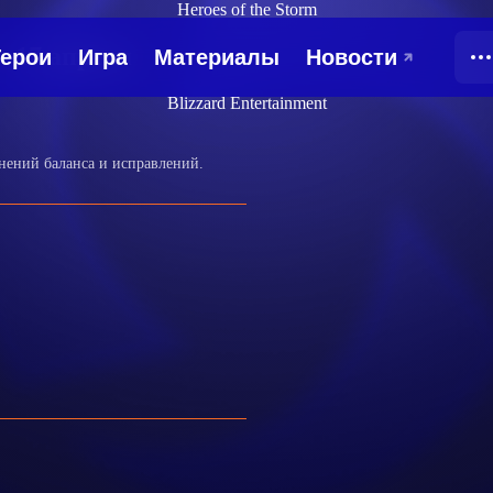
Heroes of the Storm
— 17 апреля
Blizzard Entertainment
енений баланса и исправлений.