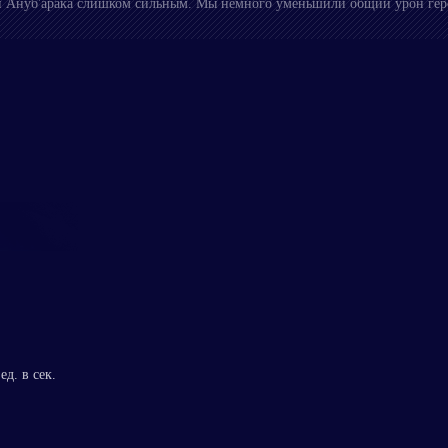
и Ануб'арака слишком сильным. Мы немного уменьшили общий урон геро
д. в сек.