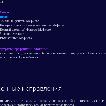
на
блики
исто
Звездный фантом Мефисто
Кибернетический звездный фантом Мефисто
Вечный звездный фантом Мефисто
Золотой Мефисто
Выжженный Мефисто
ортреты, граффити и смайлики
обавили в игру несколько наборов смайликов и портретов. Познакомить
о в статье «В разработке».
сенные исправления
ан загрузки:
исправлена неполадка, из-за которой при некоторых разре
не загрузки появлялась черная вертикальная полоса.