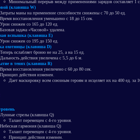
Минимальный перерыв между применениями зарядов составляет 1 с
овой (клавиша W)
Затраты маны на применение способности снижены с 70 до 50 ед.
Время восстановления уменьшено с 18 до 15 сек.
Урон снижен со 165 до 120 ед.
Базовая задача «Часовой» удалена.
ная вспышка (клавиша E)
Урон снижен со 195 до 150 ед.
ка охотницы (клавиша D)
Теперь ослабляет броню не на 25, а на 15 ед.
Дальность действия увеличена с 5,5 до 6 м.
ытие в тенях (клавиша R)
Время восстановления увеличено с 60 до 80 сек.
Принцип действия изменен.
Дает маскировку всем союзным героям и исцеляет их на 400 ед. за 1
ы
уровень
Лунные стрелы (клавиша Q)
Талант перемещен с 4-го уровня.
Небесная гармония (клавиша Q)
Талант перемещен с 4-го уровня.
Принцип действия изменен.