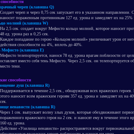
 способности
зрачный череп (клавиша Q)
Создает череп и через 0,75 сек запускает его в указанном направлении. 
наносит пораженным противникам 127 ед. урона и замедляет их на 25% н
ьцо молний (клавиша W)
На 2,5 сек. создает вокруг Мефисто кольцо молний, которое наносит пр
48 ед. урона раз в 0,25 сек.
Каждое попадание по герою «Кольцом молний» увеличивает урон от него
действия способности на 4%, вплоть до 40%.
ь Мефисто (клавиша E)
Мефисто телепортируется, нанося 78 ед. урона врагам поблизости от цел
оставляет вместо себя тень Мефисто. Через 2,5 сек. он телепортируется о
место тени.
кие способности
лощение душ (клавиша R)
Поддерживается в течение 2,5 сек., обнаруживая всех вражеских героев.
этого наносит всем вражеским героям 357 ед. урона и замедляет их на 40
сек.
лище ненависти (клавиша R)
Через 1 сек. выпускает волну злых духов, которые обездвиживают перво
пораженного вражеского героя на 2 сек. и наносят ему в течение этого в
160 ед. урона.
Действие «Узилища ненависти» распространяется вокруг первоначальной
обездвиживая вражеских героев поблизости и нанося им урон.