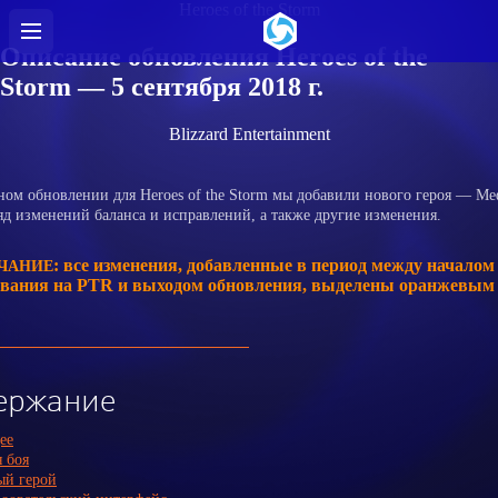
Heroes of the Storm
Описание обновления Heroes of the
Storm — 5 сентября 2018 г.
Blizzard Entertainment
ном обновлении для Heroes of the Storm мы добавили нового героя — Ме
яд изменений баланса и исправлений, а также другие изменения.
: все изменения, добавленные в период между началом
ЧАНИЕ
ования на PTR и выходом обновления, выделены оранжевым
ержание
ее
 боя
ый герой