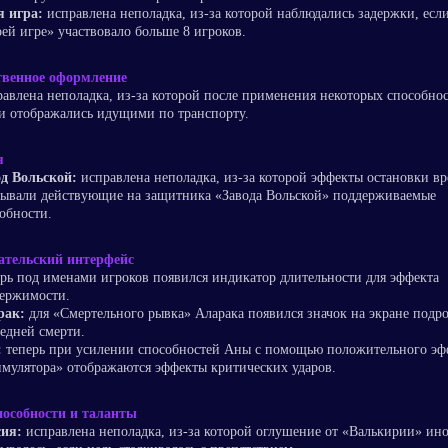
я игра:
исправлена неполадка, из-за которой наблюдались задержки, если
ей игре» участвовало больше 8 игроков.
твенное оформление
авлена неполадка, из-за которой после применения некоторых способно
и отображались идущими по транспорту.
я
д Вольской:
исправлена неполадка, из-за которой эффекты остановки в
ывали действующие на защитника «Завода Вольской» поддерживаемые
обности.
ательский интерфейс
рь под именами игроков появился индикатор длительности для эффекта
ержимости.
рак:
для «Смертельного рывка» Аларака появился значок на экране подр
едней смерти.
:
теперь при усилении способностей Аны с помощью положительного эф
мулятора» отображаются эффекты критических ударов.
пособности и таланты
сия:
исправлена неполадка, из-за которой оглушение от «Валькирии» ино