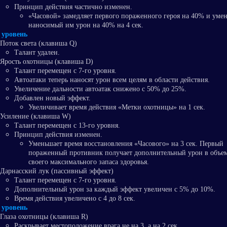
Принцип действия частично изменен.
«Часовой» замедляет первого пораженного героя на 40% и уме
наносимый им урон на 40% на 4 сек.
 уровень
Поток света (клавиша Q)
Талант удален.
Ярость охотницы (клавиша D)
Талант перемещен с 7-го уровня.
Автоатаки теперь наносят урон всем целям в области действия.
Увеличение дальности автоатак снижено с 50% до 25%.
Добавлен новый эффект.
Увеличивает время действия «Метки охотницы» на 1 сек.
Усиление (клавиша W)
Талант перемещен с 13-го уровня.
Принцип действия изменен.
Уменьшает время восстановления «Часового» на 3 сек. Первый
пораженный противник получает дополнительный урон в объе
своего максимального запаса здоровья.
Дарнасский лук (пассивный эффект)
Талант перемещен с 7-го уровня.
Дополнительный урон за каждый эффект увеличен с 5% до 10%.
Время действия увеличено с 4 до 8 сек.
 уровень
Глаза охотницы (клавиша R)
Раскрывает местоположение врага не на 3, а на 2 сек.