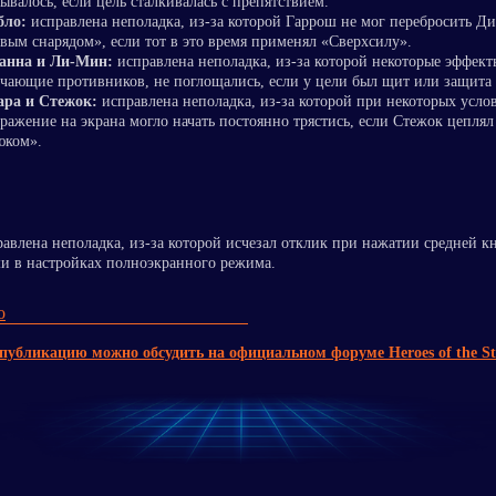
ывалось, если цель сталкивалась с препятствием.
бло:
исправлена неполадка, из-за которой Гаррош не мог перебросить Д
ым снарядом», если тот в это время применял «Сверхсилу».
анна и Ли-Мин:
исправлена неполадка, из-за которой некоторые эффект
чающие противников, не поглощались, если у цели был щит или защита 
ара и Стежок:
исправлена неполадка, из-за которой при некоторых усло
ражение на экрана могло начать постоянно трястись, если Стежок цепля
юком».
авлена неполадка, из-за которой исчезал отклик при нажатии средней к
 в настройках полноэкранного режима.
о
публикацию можно обсудить на официальном форуме Heroes of the S