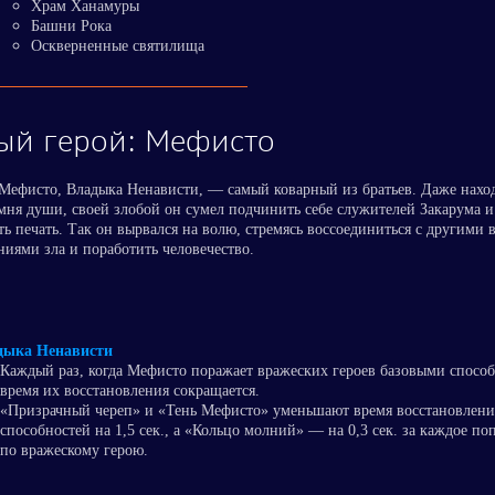
Храм Ханамуры
Башни Рока
Оскверненные святилища
ый герой: Мефисто
 Мефисто, Владыка Ненависти, — самый коварный из братьев. Даже наход
мня души, своей злобой он сумел подчинить себе служителей Закарума и
ть печать. Так он вырвался на волю, стремясь воссоединиться с другими
иями зла и поработить человечество.
дыка Ненависти
Каждый раз, когда Мефисто поражает вражеских героев базовыми спосо
время их восстановления сокращается.
«Призрачный череп» и «Тень Мефисто» уменьшают время восстановлени
способностей на 1,5 сек., а «Кольцо молний» — на 0,3 сек. за каждое по
по вражескому герою.