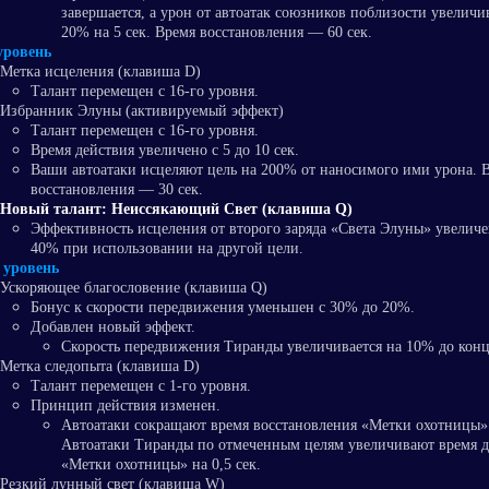
завершается, а урон от автоатак союзников поблизости увеличи
20% на 5 сек. Время восстановления — 60 сек.
уровень
Метка исцеления (клавиша D)
Талант перемещен с 16-го уровня.
Избранник Элуны (активируемый эффект)
Талант перемещен с 16-го уровня.
Время действия увеличено с 5 до 10 сек.
Ваши автоатаки исцеляют цель на 200% от наносимого ими урона. 
восстановления — 30 сек.
Новый талант: Неиссякающий Свет (клавиша Q)
Эффективность исцеления от второго заряда «Света Элуны» увеличе
40% при использовании на другой цели.
 уровень
Ускоряющее благословение (клавиша Q)
Бонус к скорости передвижения уменьшен с 30% до 20%.
Добавлен новый эффект.
Скорость передвижения Тиранды увеличивается на 10% до конц
Метка следопыта (клавиша D)
Талант перемещен с 1-го уровня.
Принцип действия изменен.
Автоатаки сокращают время восстановления «Метки охотницы» 
Автоатаки Тиранды по отмеченным целям увеличивают время д
«Метки охотницы» на 0,5 сек.
Резкий лунный свет (клавиша W)