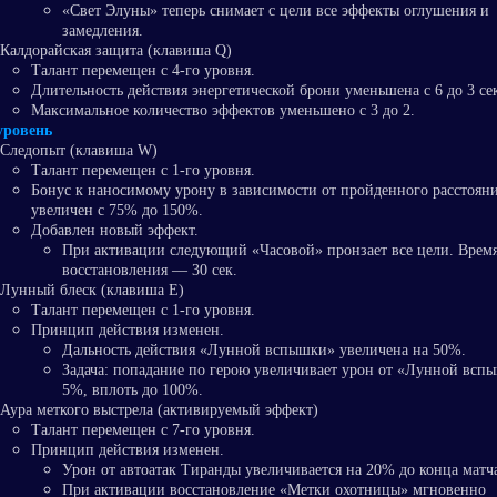
«Свет Элуны» теперь снимает с цели все эффекты оглушения и
замедления.
Калдорайская защита (клавиша Q)
Талант перемещен с 4-го уровня.
Длительность действия энергетической брони уменьшена с 6 до 3 се
Максимальное количество эффектов уменьшено с 3 до 2.
уровень
Следопыт (клавиша W)
Талант перемещен с 1-го уровня.
Бонус к наносимому урону в зависимости от пройденного расстоян
увеличен с 75% до 150%.
Добавлен новый эффект.
При активации следующий «Часовой» пронзает все цели. Врем
восстановления — 30 сек.
Лунный блеск (клавиша E)
Талант перемещен с 1-го уровня.
Принцип действия изменен.
Дальность действия «Лунной вспышки» увеличена на 50%.
Задача: попадание по герою увеличивает урон от «Лунной всп
5%, вплоть до 100%.
Аура меткого выстрела (активируемый эффект)
Талант перемещен с 7-го уровня.
Принцип действия изменен.
Урон от автоатак Тиранды увеличивается на 20% до конца матч
При активации восстановление «Метки охотницы» мгновенно