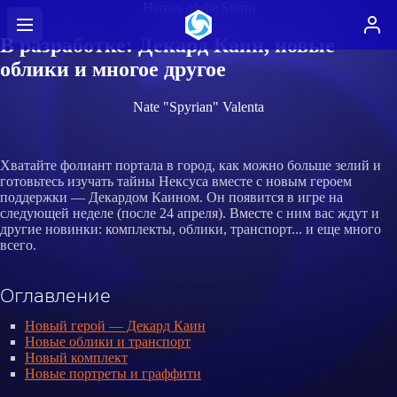
Heroes of the Storm
В разработке: Декард Каин, новые
облики и многое другое
Nate "Spyrian" Valenta
Хватайте фолиант портала в город, как можно больше зелий и
готовьтесь изучать тайны Нексуса вместе с новым героем
поддержки — Декардом Каином. Он появится в игре на
следующей неделе (после 24 апреля). Вместе с ним вас ждут и
другие новинки: комплекты, облики, транспорт... и еще много
всего.
Оглавление
Новый герой — Декард Каин
Новые облики и транспорт
Новый комплект
Новые портреты и граффити