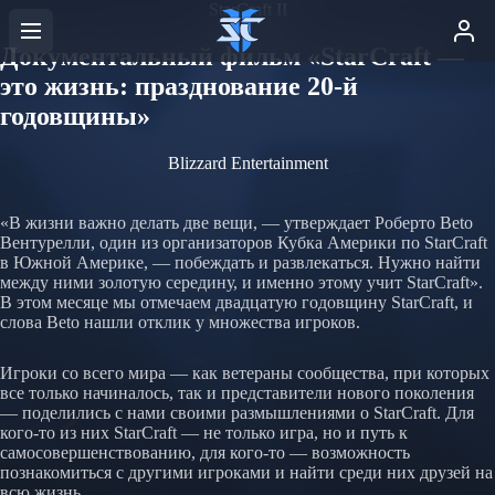
StarCraft II
Документальный фильм «StarCraft —
это жизнь: празднование 20-й
годовщины»
Blizzard Entertainment
«В жизни важно делать две вещи, — утверждает Роберто Beto
Вентурелли, один из организаторов Кубка Америки по StarCraft
в Южной Америке, — побеждать и развлекаться. Нужно найти
между ними золотую середину, и именно этому учит StarCraft».
В этом месяце мы отмечаем двадцатую годовщину StarCraft, и
слова Beto нашли отклик у множества игроков.
Игроки со всего мира — как ветераны сообщества, при которых
все только начиналось, так и представители нового поколения
— поделились с нами своими размышлениями о StarCraft. Для
кого-то из них StarCraft — не только игра, но и путь к
самосовершенствованию, для кого-то — возможность
познакомиться с другими игроками и найти среди них друзей на
всю жизнь.