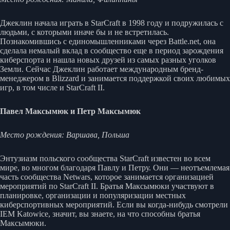
Джеклин начала играть в StarCraft в 1998 году и подружилась с
людьми, с которыми иначе бы и не встретилась.
Познакомившись с единомышленниками через Battle.net, она
сделала немалый вклад в сообщество еще в период зарождения
киберспорта и нашла новых друзей из самых разных уголков
Земли. Сейчас Джеклин работает международным бренд-
менеджером в Blizzard и занимается поддержкой своих любимых
игр, в том числе и StarCraft II.
Павел Максымюк
и Петр Максымюк
Место рождения: Варшава, Польша
Энтузиазм польского сообщества StarCraft известен во всем
мире, во многом благодаря Павлу и Петру. Они — неотъемлемая
часть сообщества Netwars, которое занимается организацией
мероприятий по StarCraft II. Братья Максымюки участвуют в
планировке, организации и популяризации местных
киберспортивных мероприятий. Если вы когда-нибудь смотрели
IEM Katowice, значит, вы знаете, на что способны братья
Максымюки.