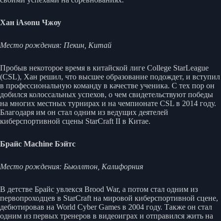
Хан iAsonu Чжоу
Место рождения: Пекин, Китай
Пробыв некоторое время в китайской лиге College StarLeague
(CSL), Хан решил, что высшее образование подождет, и вступил
в профессиональную команду в качестве ученика. С тех пор он
добился колоссальных успехов, о чем свидетельствуют победы
на многих местных турнирах и на чемпионате CSL в 2014 году.
Благодаря им он стал одним из ведущих деятелей
киберспортивной сцены StarCraft II в Китае.
Брайс Machine Бэйтс
Место рождения: Бьюллтон, Калифорния
В детстве Брайс увлекся Brood War, а потом стал одним из
первопроходцев в StarCraft на мировой киберспортивной сцене,
дебютировав на World Cyber Games в 2004 году. Также он стал
одним из первых тренеров в видеоиграх и отправился жить на