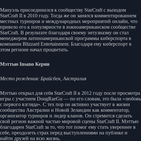
Мануэль присоединился к сообществу StarCraft с выходом
StarCraft II в 2010 году. Тогда же он занялся комментированием
местных турниров и международных мероприятий онлайн, что
привело его к популярности в южноамериканском сообществе
StarCraft. В результате благодаря своему энтузиазму он стал
менеджером латиноамериканской программы киберспорта в
компании Blizzard Entertainment. Благодаря ему киберспорт в
этом регионе начал процветать.
Мэттью Insano Керни
Место рождения: Брайсбен, Австралия
Мэттью открыл для себя StarCraft II в 2012 году после просмотра
игры с участием DongRaeGu — по его словам, это была «любовь
с первого взгляда». С тех пор он активно участвует в жизни
сообщества Австралии и Новой Зеландии как комментатор,
организатор турниров и лидер кланов. Он стремится сделать
свой регион важной частью мировой сцены StarCraft II. Мэттью
благодарен StarCraft за то, что тот помог ему стать увереннее в
себе, преодолеть страх перед выступлениями на публике и
найти друзей на всю жизнь.