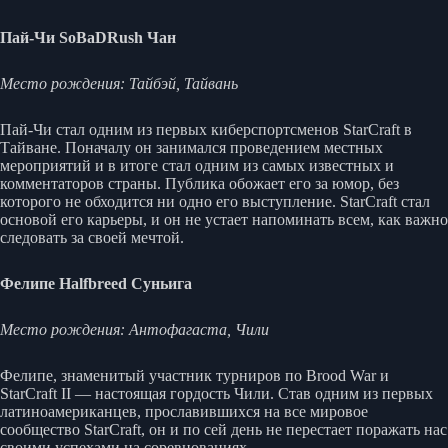
Пай-Чи SoBaDRush Чан
Место рождения: Тайбэй, Тайвань
Пай-Чи стал одним из первых киберспортсменов StarCraft в
Тайване. Поначалу он занимался проведением местных
мероприятий и в итоге стал одним из самых известных и
комментаторов страны. Публика обожает его за юмор, без
которого не обходится ни одно его выступление. StarCraft стал
основой его карьеры, и он не устает напоминать всем, как важно
следовать за своей мечтой.
Фелипе Halfbreed Суньига
Место рождения: Антофагаста, Чили
Фелипе, знаменитый участник турниров по Brood War и
StarCraft II — настоящая гордость Чили. Став одним из первых
латиноамериканцев, прославившихся на все мировое
сообщество StarCraft, он и по сей день не перестает поражать нас
своими успехами на соревнованиях.