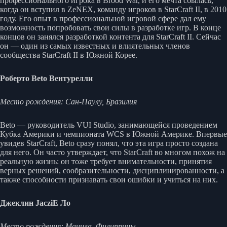
профессионального игрока в Brood War, и его мечта сбылась,
когда он вступил в ZeNEX, команду игроков в StarCraft II, в 2010
году. Его опыт в профессиональной игровой сфере дал ему
возможность попробовать свои силы в разработке игр. В конце
концов он занялся разработкой контента для StarCraft II. Сейчас
он — один из самых известных и влиятельных членов
сообщества StarCraft II в Южной Корее.
Роберто Beto Вентурелли
Место рождения: Сан-Паулу, Бразилия
Beto — руководитель VUI Studio, занимающейся проведением
Кубка Америки и чемпионата WCS в Южной Америке. Впервые
увидев StarCraft, Beto сразу понял, что эта игра просто создана
для него. Он часто утверждает, что StarCraft во многом похож на
реальную жизнь: он тоже требует внимательности, принятия
верных решений, сообразительности, дисциплинированности, а
также способности признавать свои ошибки и учиться на них.
Джеклин JacziE Ло
Место рождения: Манила, Филиппины