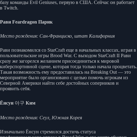
базу команды Evil Geniuses, первую в США. Сейчас он работает
в Twitch.
Рави Feardragon Парик
Место рождения: Сан-Франциско, штат Калифорния
Рави познакомился со StarCraft еще в начальных классах, играя в
пользовательские игры Brood War. С выходом StarCraft II Рави
сразу же загорелся желанием присоединиться к мировой
киберспортивной сцене, которая тогда только начала процветать.
Такая возможность ему предоставилась на Breaking Out — это
мероприятие было организовано с целью помочь игрокам из
Северной Америки найти себе достойных соперников и
проявить себя.
Ёнсун
아구
Ким
Место рождения: Сеул, Южная Корея
Изначально Ёнсун стремился достичь статуса