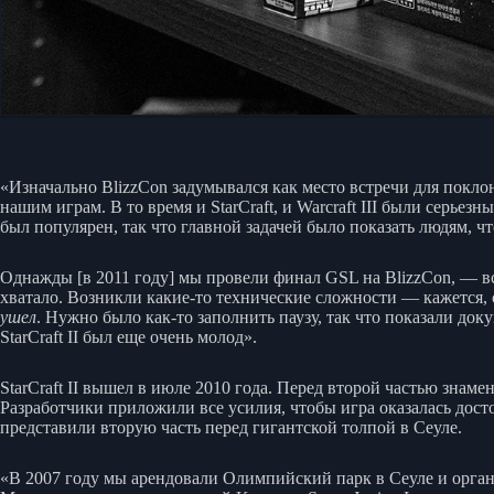
«Изначально BlizzCon задумывался как место встречи для покло
нашим играм. В то время и StarCraft, и Warcraft III были сер
был популярен, так что главной задачей было показать людям, что
Однажды [в 2011 году] мы провели финал GSL на BlizzCon, — в
хватало. Возникли какие-то технические сложности — кажется, 
ушел
. Нужно было как-то заполнить паузу, так что показали док
StarCraft II был еще очень молод».
StarCraft II вышел в июле 2010 года. Перед второй частью знам
Разработчики приложили все усилия, чтобы игра оказалась досто
представили вторую часть перед гигантской толпой в Сеуле.
«В 2007 году мы арендовали Олимпийский парк в Сеуле и орган