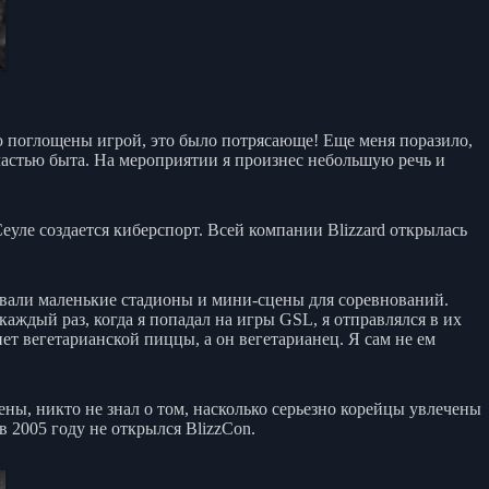
ью поглощены игрой, это было потрясающе! Еще меня поразило,
л частью быта. На мероприятии я произнес небольшую речь и
Сеуле создается киберспорт. Всей компании Blizzard открылась
ывали маленькие стадионы и мини-сцены для соревнований.
каждый раз, когда я попадал на игры GSL, я отправлялся в их
нет вегетарианской пиццы, а он вегетарианец. Я сам не ем
цены, никто не знал о том, насколько серьезно корейцы увлечены
 2005 году не открылся BlizzCon.