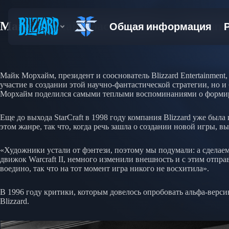
Майк Морхайм рассказывает о двадцатил
Майк Морхайм, президент и сооснователь Blizzard Entertainment,
участие в создании этой научно-фантастической стратегии, но и
Морхайм поделился самыми теплыми воспоминаниями о форми
Еще до выхода StarCraft в 1998 году компания Blizzard уже была 
этом жанре, так что, когда речь зашла о создании новой игры, вы
«Художники устали от фэнтези, поэтому мы подумали: а сделае
движок Warcraft II, немного изменили внешность и с этим отпра
воедино, так что на тот момент игра никого не восхитила».
В 1996 году критики, которым довелось опробовать альфа-версию 
Blizzard.