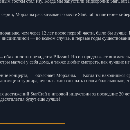
вным гостем стал Psy. Когда мы запустили видеоролик StarCraft
серии, Морхайм рассказывает о месте StarCraft в пантеоне кибе
пораньше, чем через 12 лет после первой части, было бы лучше. 
ой дисциплиной — во всяком случае, в первые годы существования
— обязанности президента Blizzard. Но он продолжает внимател
тры матчей у себя дома, а также любит смотреть, как лучшие и
ние концерта, — объясняет Морхайм. — Когда ты находишься с
ансляцию турнира, очень важно слышать голоса болельщиков, ч
достижений StarCraft в игровой индустрии за последние 20 лет
десятилетия будут еще лучше!