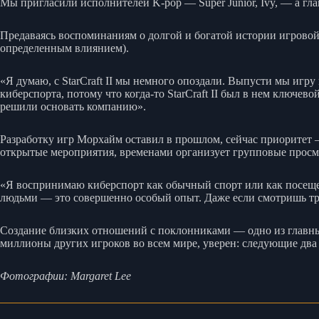
Мы пригласили исполнителей K-pop — Super Junior, Ivy, — а гла
Предаваясь воспоминаниям о долгой и богатой истории игровой 
определенным влиянием).
«Я думаю, с StarCraft II мы немного опоздали. Выпусти мы игру 
киберспорта, потому что когда-то StarCraft II был в нем ключев
решили основать компанию».
Разработку игр Морхайм оставил в прошлом, сейчас приоритет 
открытые мероприятия, временами организует групповые просмо
«Я воспринимаю киберспорт как обычный спорт или как посеще
людьми — это совершенно особый опыт. Даже если смотришь тр
Создание близких отношений с поклонниками — одно из главных 
миллионы других игроков во всем мире, уверен: следующие два 
Фотографии: Margaret Lee