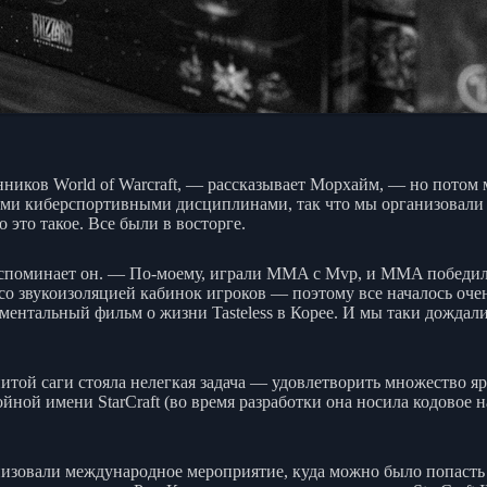
нников World of Warcraft, — рассказывает Морхайм, — но потом
ьезными киберспортивными дисциплинами, так что мы организова
 это такое. Все были в восторге.
споминает он. — По-моему, играли MMA с Mvp, и MMA победил. 
со звукоизоляцией кабинок игроков — поэтому все началось оче
ументальный фильм о жизни Tasteless в Корее. И мы таки дождал
енитой саги стояла нелегкая задача — удовлетворить множество 
йной имени StarCraft (во время разработки она носила кодовое н
изовали международное мероприятие, куда можно было попасть 