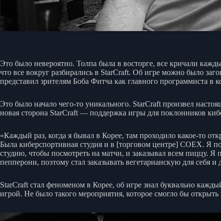
Это было невероятно. Толпа была в восторге, все кричали кажд
что все вокруг разбирались в StarCraft. Об игре можно было заг
представил зрителям Боба Фитча как главного программиста в ко
Это было начало чего-то уникального. StarCraft произвел насто
новая сторона StarCraft — поддержка игры для поклонников ки
«Каждый раз, когда я бывал в Корее, там проходило какое-то 
Была киберспортивная студия и в [торговом центре] COEX. Я побы
студию, чтобы посмотреть на матчи, и заказывал всем пиццу. Я 
пепперони, поэтому стал заказывать вегетарианскую для себя и д
StarCraft стал феноменом в Корее, об игре знал буквально кажд
игрой. Не было такого мероприятия, которое смогло бы открыть