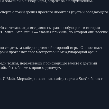
 II и объявили о выходе игры, эффект был потрясающим».
рспорта с точки зрения простого любителя (пусть и обладающего
Но я считаю, игра все равно сыграла особую роль в истории
 Twitch. StarCraft II — главная причина, по которой они вообще
ьно следить за киберспортивной стороной игры. Он посещает
гроки проявляют свое мастерство на международной арене.
реди толпы, переживаешь происходящее вместе с другими
тобы быть ближе к происходящему».
. И Майк Морхайм, поклонник киберспорта и StarCraft, как и