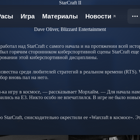
StarCraft II
етней истории StarCraft в киберспорте
Dave Oliver, Blizzard Entertainment
 работал над StarCraft с самого начала и на протяжении всей ис
 был горячим сторонником киберспортивной сцены StarCraft еще 
ровании этой киберспортивной дисциплины.
известна среди любителей стратегий в реальном времени (RTS). Wa
бор вновь пал на него.
м-ка игру в космосе, — рассказывает Морхайм. — Для начала на
вились на E3. Никто особо не впечатлился. В игре не было новых
StarCraft, снисходительно окрестили ее «Warcraft в космосе». Э