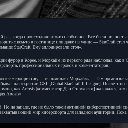
ый раз, когда происходило что-то необычное. Все были полност
оворить с кем-то в гостинице или даже на улице — StarCraft ста
манде StarCraft. Ему аплодировали стоя».
ящий фурор в Корее, и Морхайм из первого ряда наблюдал, как в 
берспорта, профессиональных игроков и комментаторов.
открытое мероприятие, — вспоминает Морхайм. — Там организов
вал на открытии GSL [Global StarCraft II League]. После этого 
помню, как Artosis [комментатор Дэн Стемкоски] жаловался, что 
ля Artosis».
ый. Но на западе, где не было такой активной киберспортивной с
 захватывающий мир киберспорта для западной аудитории. Пока в