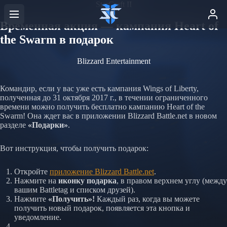
StarCraft II
Временная акция — кампания Heart of
the Swarm в подарок
Blizzard Entertainment
Командир, если у вас уже есть кампания Wings of Liberty,
полученная до 31 октября 2017 г., в течении ограниченного
времени можно получить бесплатно кампанию Heart of the
Swarm! Она ждет вас в приложении Blizzard Battle.net в новом
разделе
«Подарки»
.
Вот инструкция, чтобы получить подарок:
Откройте
приложение Blizzard Battle.net
.
Нажмите на
иконку подарка
, в правом верхнем углу (между
вашим Battletag и списком друзей).
Нажмите
«Получить»!
Каждый раз, когда вы можете
получить новый подарок, появляется эта кнопка и
уведомление.
...