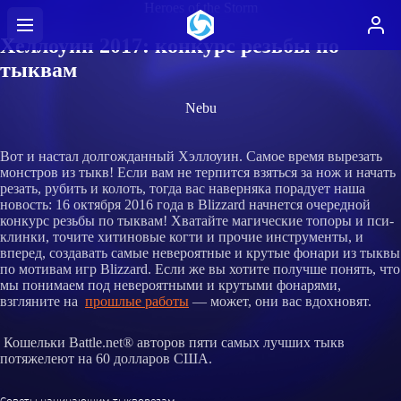
Heroes of the Storm
Хеллоуин 2017: конкурс резьбы по
тыквам
Nebu
Вот и настал долгожданный Хэллоуин. Самое время вырезать
монстров из тыкв! Если вам не терпится взяться за нож и начать
резать, рубить и колоть, тогда вас наверняка порадует наша
новость: 16 октября 2016 года в Blizzard начнется очередной
конкурс резьбы по тыквам! Хватайте магические топоры и пси-
клинки, точите хитиновые когти и прочие инструменты, и
вперед, создавать самые невероятные и крутые фонари из тыквы
по мотивам игр Blizzard. Если же вы хотите получше понять, что
мы понимаем под невероятными и крутыми фонарями,
взгляните на
прошлые работы
— может, они вас вдохновят.
Кошельки Battle.net® авторов пяти самых лучших тыкв
потяжелеют на 60 долларов США.
Советы начинающим тыкворезам