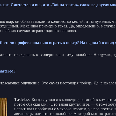
гре. Считаете ли вы, что «Война зергов» сложнее других мно
шь шар, он сбивает какое-то количество кеглей, и ты думаешь, чт
никудышный. Механика примерно такая. Да, определенно, в случа
и в обоих случаях играют одинаково плохо.
ft стали профессионально играть в покер? На первый взгляд
но что-то скрывать от соперника, и тому подобное. Но думаю, тут
astered?
то потрясающее ощущение. Это самая настоящая победа. Да, вначал
Tasteless
: Когда я учился в колледже, со мной в комнате 
потом оба сказали: «Это такая крутая игра — я тоже хочу
испытывал проблемы с макроконтролем, у него постоянно
авианосцы или что-то подобное. А второй мог потратить в