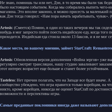
Не знаю, помнишь ты или нет, Дэн, в то время мы были так бедны
было настоящим событием. Когда мы собирались выпить чего-ниб
магазина. Это вполне законно, и можно присесть за маленький 
как Дэн тогда говорил: «Нам пора начать зарабатывать, чувак». (
Artosis
: (Смеется) Помню, в один из таких вечеров мы так сидели 
нибудь я мог запросто пойти поесть индийскую еду, когда того 
приходится. Индийская еда стоила около 13 баксов, и я не мог се
Какое место, по вашему мнению, займет StarCraft: Remastere
Artosis
: Обновленная версия дополнения «Война зергов» уже выш
регулярно смотрят трансляции, нашу студию заваливают заказам
этот интерес возрастет еще больше и станет более устойчивым.
Tasteless
: Нет причин полагать, что на Западе все будет иначе. А
сообщество убеждено, что игра нравится только корейцам, на чт
никто, кроме корейцев, никогда не оценит StarCraft по достоинс
возможности и перспективы игры.
Самые преданные поклонники иногда даже называют дополнен