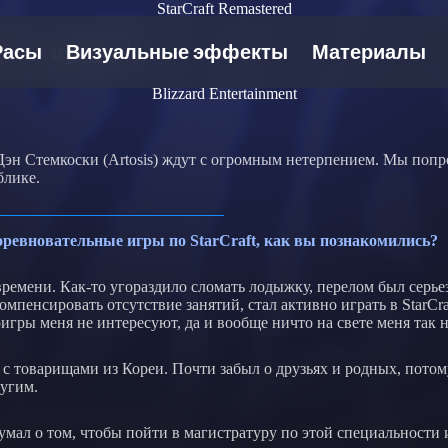
StarCraft Remastered
то не предел!)
Blizzard Entertainment
 и Дэн Стемкоски (Artosis) ждут с огромным нетерпением. Мы поп
блике.
соревновательные игры по StarCraft, как вы познакомились?
от времени. Как-то угораздило сломать лодыжку, перелом был сер
пенсировать отсутствие занятий, стал активно играть в StarCraf
гры меня не интересуют, да и вообще ничто на свете меня так не 
с товарищами из Кореи. Почти забыл о друзьях и родных, потому 
ругим.
мал о том, чтобы пойти в магистратуру по этой специальности 