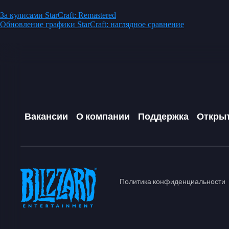
За кулисами StarCraft: Remastered
Обновление графики StarCraft: наглядное сравнение