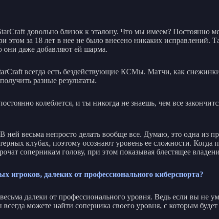
 StarCraft довольно близок к эталону. Что мы имеем? Постоянно 
и этом за 18 лет в нее не было внесено никаких исправлений. Т
 то они даже добавляют ей шарма.
StarCraft всегда есть бездействующие КСМы. Матчи, как снежинк
получить разные результаты.
 постоянно колеблется, и ты никогда не знаешь, чем все закончит
. В ней весьма непросто делать вообще все. Думаю, это одна из п
ьютерных клубах, поэтому осознают уровень ее сложности. Когда
очат соперникам голову, при этом показывая блестящее владени
ых игроков, далеких от профессионального киберспорта?
весьма далеки от профессионального уровня. Ведь если вы не ум
ы всегда можете найти соперника своего уровня, с которым буде