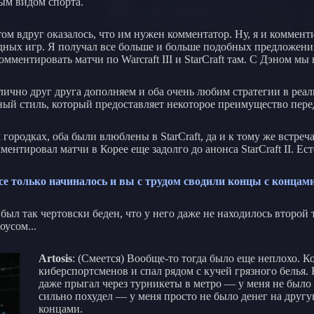
ным видом спорта.
потом вдруг оказалось, что им нужен комментатор. Ну, я и комме
ых игр. Я получал все больше и больше подобных предложений,
омментировать матчи по Warcraft III и StarCraft там. С Дэном м
тлично друг друга дополняем и оба очень любим стратегии в ре
нный стиль, который предоставляет некоторое преимущество пер
ородках, оба были влюблены в StarCraft, да и к тому же встреч
ентировал матчи в Корее еще задолго до анонса StarCraft II. Ес
 все только начиналось и вы с трудом сводили концы с концам
 был так чертовски беден, что у него даже не находилось второй 
усом...
Artosis
: (Смеется) Вообще-то тогда было еще неплохо. Ко
киберспортсменов и спал рядом с кучей грязного белья. К
даже прыгал через турникеты в метро — у меня не было 
сильно похудел — у меня просто не было денег на другу
концами.