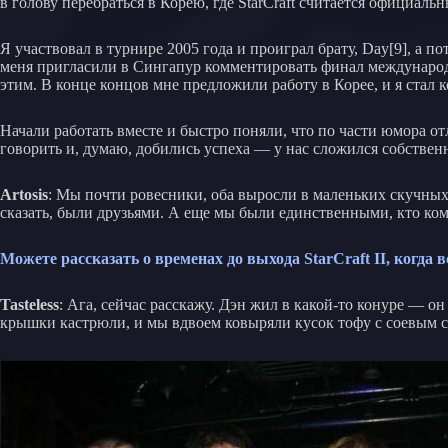
в голову перебраться в Корею, где StarCraft считается официаль
Я участвовал в турнире 2005 года и проиграл брату, Day[9], а 
меня пригласили в Сингапур комментировать финал международн
этим. В конце концов мне предложили работу в Корее, и я стал к
Начали работать вместе и быстро поняли, что по части юмора о
говорить и, думаю, добились успеха — у нас сложился собстве
Artosis
: Мы почти ровесники, оба выросли в маленьких скучных г
сказать, были друзьями. А еще мы были единственными, кто комм
Можете рассказать о временах до выхода StarCraft II, когда
Tasteless
: Ага, сейчас расскажу. Дэн жил в какой-то конуре — он
крышки кастрюли, и мы вдвоем ковыряли кусок тофу с соевым со