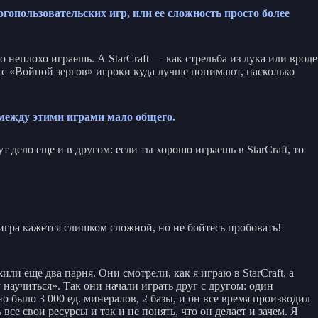
гопользовательских игр, или ее сложность просто более
о неплохо играешь. А StarCraft — как стрельба из лука или вроде
е с «Войной зергов» игроки куда лучше понимают, насколько
 между этими играми мало общего.
 дело еще и в другом: если ты хорошо играешь в StarCraft, то
е игра кажется слишком сложной, но не бойтесь пробовать!
жили еще два парня. Они смотрели, как я играю в StarCraft, а
 научиться». Так они начали играть друг с другом: один
 было 3 000 ед. минералов, 2 базы, и он все время производил
се свои ресурсы и так и не понять, что он делает и зачем. Я