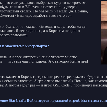
, что если удавалось выбраться куда-то вечером, это
удь, то шли в 7-Eleven, а потом пили у дверей
пластиковый столик. Но мы были на мели, да. Помню,
Смеется) «Нам надо заработать хоть что-то».
и болтали, и я сказал: «Знаешь, я хочу, чтобы когда-
пожелаю». Я вегетарианец, а в Корее им непросто
бе это позволить.
d в экосистеме киберспорта?
ла. В Корее интерес к ней не угасает: многие
и — игра все еще популярна. А с выходом Remastered
 что касается Кореи, то здесь интерес к игре, кажется, будет жи
о я обычно отвечаю: «Черт, с чего вы взяли?» Помню, как комме
тву. А потом вдруг раз — и игры GSL Code S производят настоящи
ие StarCraft: Война зергов идеальной игрой. Вы с этим сог