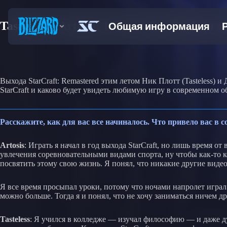
Tasteless и Artosis: 19 лет в StarCraft (и э
Выхода StarCraft: Remastered этим летом Ник Плотт (Tasteless)
StarCraft и каково будет увидеть любимую игру в современном о
Расскажите, как для вас все начиналось. Что привело вас в 
Artosis
: Играть я начал в год выхода StarCraft, но лишь время 
увлечения соревновательными видами спорта, ну чтобы как-то ком
посвятить этому свою жизнь. Я понял, что никакие другие видеои
Я все время просыпал уроки, потому что ночами напролет играл 
можно больше. Тогда я и понял, что не хочу заниматься ничем д
Tasteless
: Я учился в колледже — изучал философию — и даже ду