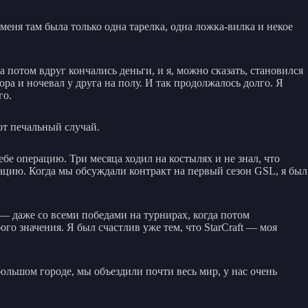
у меня там была только одна тарелка, одна ложка-вилка и некое
 а потом вдруг кончались деньги, и я, можно сказать, становился
а и ночевал у друга на полу. И так продолжалось долго. Я
го.
от печальный случай.
себе операцию. Три месяца ходил на костылях и не знал, что
ерацию. Когда мы обсуждали контракт на первый сезон GSL, я был
л, — даже со всеми победами на турнирах, когда потом
го значения. Я был счастлив уже тем, что StarCraft — моя
большом городе, мы объездили почти весь мир, у нас очень