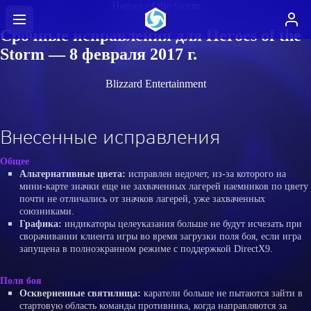
Heroes of the Storm
Срочные исправления для Heroes of the
Storm — 8 февраля 2017 г.
Blizzard Entertainment
Внесенные исправления
Общее
Альтернативные цвета:
исправлен недочет, из-за которого на
мини-карте значки еще не захваченных лагерей наемников по цвету
почти не отличались от значков лагерей, уже захваченных
союзниками.
Графика:
индикаторы целеуказания больше не будут исчезать при
сворачивании клиента игры во время загрузки поля боя, если игра
запущена в полноэкранном режиме с поддержкой DirectX9.
Поля боя
Оскверненные святилища:
каратели больше не пытаются зайти в
стартовую область команды противника, когда направляются за