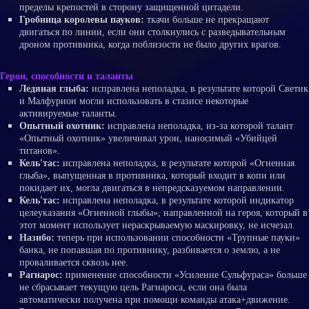
пределы крепостей в сторону защищенной цитадели.
Гробница королевы пауков:
ткачи больше не прекращают
двигаться по линии, если они столкнулись с разведывательным
дроном противника, когда поблизости не было других врагов.
Герои, способности и таланты
Ледяная глыба:
исправлена неполадка, в результате которой Светик
и Малфурион могли использовать в стазисе некоторые
активируемые таланты.
Опытный охотник:
исправлена неполадка, из-за которой талант
«Опытный охотник» увеличивал урон, наносимый «Убийцей
титанов».
Кель'тас:
исправлена неполадка, в результате которой «Огненная
глыба», выпущенная в противника, который входит в копи или
покидает их, могла двигаться в непредсказуемом направлении.
Кель'тас:
исправлена неполадка, в результате которой индикатор
целеуказания «Огненной глыбы», направленной на героя, который в
этот момент использует нераскрываемую маскировку, не исчезал.
Назибо:
теперь при использовании способности «Трупные пауки»
банка, не попавшая по противнику, разбивается о землю, а не
проваливается сквозь нее.
Рагнарос:
применение способности «Усиление Сульфураса» больше
не сбрасывает текущую цель Рагнароса, если она была
автоматически получена при помощи команды атака+движение.