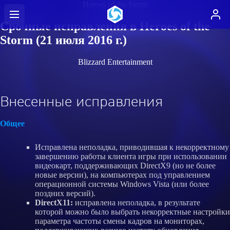
Heroes of the Storm
Срочные исправления в Heroes of the
Storm (21 июля 2016 г.)
Blizzard Entertainment
Внесенные исправления
Общее
Исправлена неполадка, приводившая к некорректному
завершению работы клиента игры при использовании
видеокарт, поддерживающих DirectX9 (но не более
новые версии), на компьютерах под управлением
операционной системы Windows Vista (или более
поздних версий).
DirectX11:
исправлена неполадка, в результате
которой можно было выбрать некорректные настройки
параметра частоты смены кадров на мониторах,