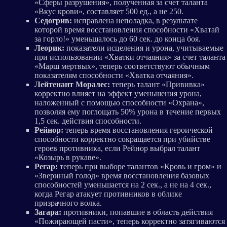
«Сферы разрушения», полученная за счет таланта
«Вкус крови», составляет 500 ед., а не 250.
Седогрив:
исправлена неполадка, в результате
которой время восстановления способности «Хватай
за горло!» уменьшалось до 60 сек. до конца боя.
Леорик:
показатели исцеления и урона, учитываемые
при использовании «Хватки отчаяния» за счет таланта
«Марш мертвых», теперь соответствуют обычным
показателям способности «Хватка отчаяния».
Лейтенант Моралес:
теперь талант «Прививка»
корректно влияет на эффект уменьшения урона,
наложенный с помощью способности «Охрана»,
позволяя ему поглощать 50% урона в течение первых
1,5 сек. действия способности.
Рейнор:
теперь время восстановления героической
способности корректно сокращается при убийстве
героев противника, если Рейнор выбрал талант
«Козырь в рукаве».
Регар:
теперь при выборе талантов «Кровь и гром» и
«Звериный голод» время восстановления базовых
способностей уменьшается на 2 сек., а не на 4 сек.,
когда Регар атакует противников в облике
призрачного волка.
Загара:
противники, попавшие в область действия
«Пожирающей пасти», теперь корректно затягиваются