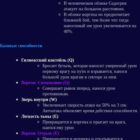
В человеческом облике Седогрив
атакует на большом расстоянии.
В облике воргена он предпочитает
ближний бой, тем более что тогда
наносимый им урон увеличивается на
40%.
Базовые способности
Гилнеасский коктейль (Q)
Бросает бутыль, которая наносит умеренный урон
первому врагу на пути и взрывается, нанося
большой урон врагам в секторе за ним.
Ворген: Свежевание (Q)
Совершает рывок вперед, нанося урон
противникам.
Зверь внутри (W)
Увеличивает скорость атаки на 50% на 3 сек.
Автоатака обновляет время действия способности.
Легкость тьмы (E)
Превращается в воргена и прыгает на врага,
нанося ему урон.
Ворген: Отрыв (E)
Превращается в человека и откатывается в