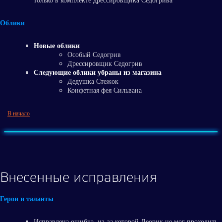
только в комплекте дрессировщика Седогрива
Облики
Новые облики
Особый Седогрив
Дрессировщик Седогрив
Следующие облики убраны из магазина
Дедушка Стежок
Конфетная фея Сильвана
В начало
Внесенные исправления
Герои и таланты
Исправлена ошибка, из-за которой Леорик не мог проходить