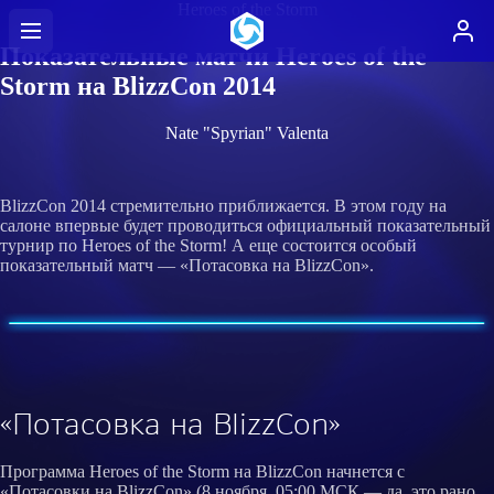
Heroes of the Storm
Показательные матчи Heroes of the
Storm на BlizzCon 2014
Nate "Spyrian" Valenta
BlizzCon 2014 стремительно приближается. В этом году на
салоне впервые будет проводиться официальный показательный
турнир по Heroes of the Storm! А еще состоится особый
показательный матч — «Потасовка на BlizzCon».
«Потасовка на BlizzCon»
Программа Heroes of the Storm на BlizzCon начнется с
«Потасовки на BlizzCon» (8 ноября, 05:00 МСК — да, это рано,