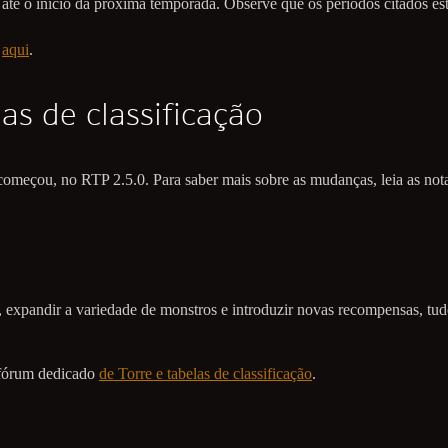
el até o início da próxima temporada. Observe que os períodos citados e
s
aqui
.
as de classificação
começou, no RTP 2.5.0. Para saber mais sobre as mudanças, leia as not
s, expandir a variedade de monstros e introduzir novas recompensas, tu
ubfórum dedicado
de Torre e tabelas de classificação
.