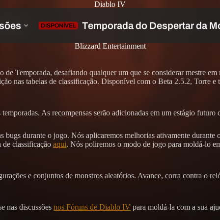
Diablo IV
icação
Blizzard Entertainment
ino de Temporada, desafiando qualquer um que se considerar mestre em
ção nas tabelas de classificação. Disponível com o Beta 2.5.2, Torre e
uras temporadas. As recompensas serão adicionadas em um estágio futur
uns bugs durante o jogo. Nós aplicaremos melhorias ativamente durante 
 de classificação
aqui
. Nós poliremos o modo de jogo para moldá-lo em u
urações e conjuntos de monstros aleatórios. Avance, corra contra o rel
se nas discussões
nos Fóruns de Diablo IV
para moldá-la com a sua ajud