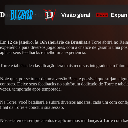
Domine o Beta da Torre e tabelas de classif
Em
12 de janeiro,
às
16h (horário de Brasília),
a Torre abrirá no Re
experiência para diversos jogadores, com a chance de garantir uma posi
aplicar seus feedbacks e melhorar a experiência.
Torre e tabelas de classificação terá mais recursos integrados em fut
Note que, por se tratar de uma versão Beta, é possível que surjam alg
conosco. Deixe seus feedbacks no subfórum dedicado de Torre e tabela
vezes, temporada após temporada.
Na Torre, você batalhará e subirá diversos andares, cada um com config
final da Torre e concluir sua sessão.
Nós estaremos sempre atentos e aplicaremos mudanças à Torre com ba