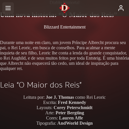
Diablo Immortal
Uma nova história: “O Maior dos Reis”
Blizzard Entertainment
Durante uma noite em claro, um jovem Príncipe Albrecht procura seu
pai, o Rei Leoric, em busca de conselhos. Para acalmar a mente
inquieta de seu filho, Leoric lhe conta a lenda do grande conquistador,
o Rei Aughild, e de seus muitos feitos por toda Entsteig. É uma história
que Albrecht não esquecerá tão cedo, um ideal de inspiração para
qualquer rei.
Leia “O Maior dos Reis”
Leitura por:
Joe J. Thomas
como Rei Leoric
Escrita:
Fred Kennedy
Layouts:
Corey Peterschmidt
Arte:
Peter Bergting
Cores:
Lauren Affe
Tipografia:
AndWorld Design