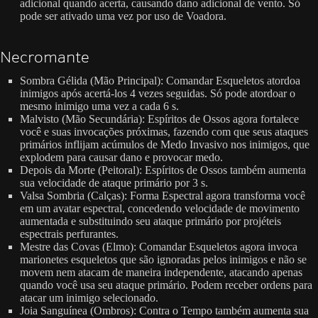
adicional quando acerta, causando dano adicional de vento. Só
pode ser ativado uma vez por uso de Voadora.
Necromante
Sombra Gélida (Mão Principal): Comandar Esqueletos atordoa
inimigos após acertá-los 4 vezes seguidas. Só pode atordoar o
mesmo inimigo uma vez a cada 6 s.
Malvisto (Mão Secundária): Espíritos de Ossos agora fortalece
você e suas invocações próximas, fazendo com que seus ataques
primários inflijam acúmulos de Medo Invasivo nos inimigos, que
explodem para causar dano e provocar medo.
Depois da Morte (Peitoral): Espíritos de Ossos também aumenta
sua velocidade de ataque primário por 3 s.
Valsa Sombria (Calças): Forma Espectral agora transforma você
em um avatar espectral, concedendo velocidade de movimento
aumentada e substituindo seu ataque primário por projéteis
espectrais perfurantes.
Mestre das Covas (Elmo): Comandar Esqueletos agora invoca
marionetes esqueletos que são ignoradas pelos inimigos e não se
movem nem atacam de maneira independente, atacando apenas
quando você usa seu ataque primário. Podem receber ordens para
atacar um inimigo selecionado.
Joia Sanguínea (Ombros): Contra o Tempo também aumenta sua