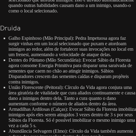
quando outras habilidades causam dano a um inimigo, usando-o
como o local selecionado.
Druida
Galho Espinhoso (Mão Principal): Pedra Impetuosa agora faz
surgir vinhas em um local selecionado que puxam e atordoam
inimigos ao redor, além de fortalecer suas invocações no local em
um frenesi, aumentando a velocidade de ataque delas.
Dentes do Pântano (Mão Secundária): Evocar Sábio da Floresta
agora consome Energia Primitiva para disparar uma saraivada de
sementes que caem no chão ao atingir inimigos. Sábios
Disparadores crescem das sementes caídas e disparam projéteis
contra inimigos.
União Florescente (Peitoral): Círculo da Vida agora conjura uma
área giratória de vitalidade que cura aliados continuamente e causa
dano a inimigos dentro dela. Tanto a cura quanto o dano
aumentam conforme o número de aliados dentro da área.
Armadilhas Ardilosas (Calças): Evocar Sábio da Floresta imobiliza
inimigos após eles serem atingidos 3 vezes dentro de 3 s por seus
Sábios da Floresta. Só é possível imobilizar o mesmo inimigo uma
vez a cada 5 s.
Abundância Selvagem (Elmo): Círculo da Vida também aumenta