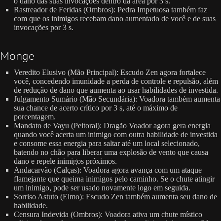
o dano das suas invocações dentro da área por 3 s.
Rastreador de Feridas (Ombros): Pedra Impetuosa também faz
com que os inimigos recebam dano aumentado de você e de suas
invocações por 3 s.
Monge
Veredito Elusivo (Mão Principal): Escudo Zen agora fortalece
você, concedendo imunidade a perda de controle e repulsão, além
de redução de dano que aumenta ao usar habilidades de investida.
Julgamento Sumário (Mão Secundária): Voadora também aumenta
sua chance de acerto crítico por 3 s, até o máximo de
porcentagem.
Mandato de Vayu (Peitoral): Dragão Voador agora gera energia
quando você acerta um inimigo com outra habilidade de investida
e consome essa energia para saltar até um local selecionado,
batendo no chão para liberar uma explosão de vento que causa
dano e repele inimigos próximos.
Andacarvão (Calças): Voadora agora avança com um ataque
flamejante que queima inimigos pelo caminho. Se o chute atingir
um inimigo, pode ser usado novamente logo em seguida.
Sorriso Astuto (Elmo): Escudo Zen também aumenta seu dano de
habilidade.
Censura Indevida (Ombros): Voadora ativa um chute místico