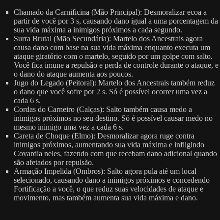
Chamado da Carnificina (Mão Principal): Desmoralizar ecoa a
partir de você por 3 s, causando dano igual a uma porcentagem da
sua vida máxima a inimigos próximos a cada segundo.
Surra Brutal (Mão Secundária): Martelo dos Ancestrais agora
causa dano com base na sua vida máxima enquanto executa um
ataque giratório com o martelo, seguido por um golpe com salto.
Você fica imune a repulsão e perda de controle durante o ataque, e
o dano do ataque aumenta aos poucos.
Jugo do Legado (Peitoral): Martelo dos Ancestrais também reduz
o dano que você sofre por 2 s. Só é possível ocorrer uma vez a
cada 6 s.
Cordas do Carneiro (Calças): Salto também causa medo a
inimigos próximos no seu destino. Só é possível causar medo no
mesmo inimigo uma vez a cada 6 s.
Careta de Choque (Elmo): Desmoralizar agora ruge contra
inimigos próximos, aumentando sua vida máxima e infligindo
Covardia neles, fazendo com que recebam dano adicional quando
são afetados por repulsão.
Armação Impelida (Ombros): Salto agora pula até um local
selecionado, causando dano a inimigos próximos e concedendo
Fortificação a você, o que reduz suas velocidades de ataque e
movimento, mas também aumenta sua vida máxima e dano.