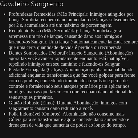
Cavaleiro Sangrento
Profundezas Remexidas (Mão Principal): Inimigos atingidos por
Lança Sombria recebem dano aumentado de lanças subsequentes
por 2 s, acumulando até um máximo de porcentagem.
Recipiente Falso (Mão Secundária): Lança Sombria agora
arremessa um trio de lanças, causando dano aos inimigos e
fazendo-os Sangrar. Uma lança é automaticamente lançada sempre
que uma certa quantidade de vida é perdida ou recuperada.
Dentes Sombreados (Peitoral): Ímpeto Sangrento (Abominação)
agora faz você avançar rapidamente enquanto está inatingível,
repelindo inimigos em seu caminho e fazendo-os Sangrar.
Piedade Esmagada (Calças): Abominação ganha uma habilidade
adicional enquanto transformada que faz você golpear para frente
com os punhos, concedendo imunidade a repulsão e perda de
controle e fortalecendo seus ataques primários para aplicar nos
inimigos marcas que fazem com que recebam dano adicional dos
seus ataques primários.
Glutão Robusto (Elmo): Durante Abominação, inimigos com
sangramento causam dano reduzido a você.
Folia Indomável (Ombros): Abominação não consome mais
Cólera para se transformar e agora concede dano aumentado e
drenagem de vida que aumenta de poder ao longo do tempo.