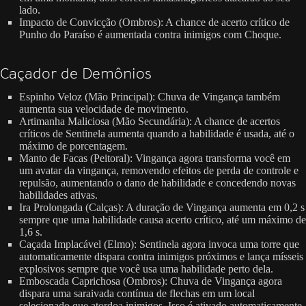
lado.
Impacto de Convicção (Ombros): A chance de acerto crítico de
Punho do Paraíso é aumentada contra inimigos com Choque.
Caçador de Demônios
Espinho Veloz (Mão Principal): Chuva de Vingança também
aumenta sua velocidade de movimento.
Artimanha Maliciosa (Mão Secundária): A chance de acertos
críticos de Sentinela aumenta quando a habilidade é usada, até o
máximo de porcentagem.
Manto de Facas (Peitoral): Vingança agora transforma você em
um avatar da vingança, removendo efeitos de perda de controle e
repulsão, aumentando o dano de habilidade e concedendo novas
habilidades ativas.
Ira Prolongada (Calças): A duração de Vingança aumenta em 0,2 s
sempre que uma habilidade causa acerto crítico, até um máximo de
1,6 s.
Caçada Implacável (Elmo): Sentinela agora invoca uma torre que
automaticamente dispara contra inimigos próximos e lança mísseis
explosivos sempre que você usa uma habilidade perto dela.
Emboscada Caprichosa (Ombros): Chuva de Vingança agora
dispara uma saraivada contínua de flechas em um local
selecionado que atordoa inimigos. Isso é ativado automaticamente