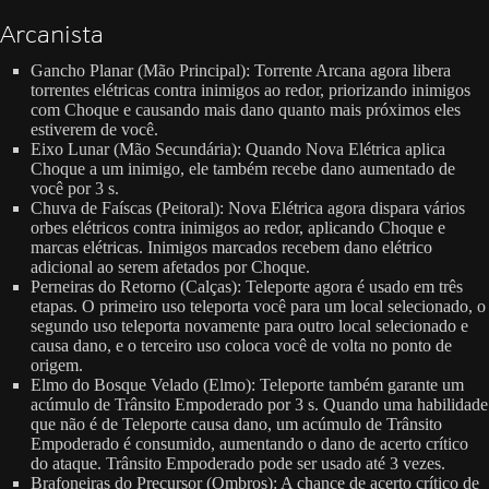
Arcanista
Gancho Planar (Mão Principal): Torrente Arcana agora libera
torrentes elétricas contra inimigos ao redor, priorizando inimigos
com Choque e causando mais dano quanto mais próximos eles
estiverem de você.
Eixo Lunar (Mão Secundária): Quando Nova Elétrica aplica
Choque a um inimigo, ele também recebe dano aumentado de
você por 3 s.
Chuva de Faíscas (Peitoral): Nova Elétrica agora dispara vários
orbes elétricos contra inimigos ao redor, aplicando Choque e
marcas elétricas. Inimigos marcados recebem dano elétrico
adicional ao serem afetados por Choque.
Perneiras do Retorno (Calças): Teleporte agora é usado em três
etapas. O primeiro uso teleporta você para um local selecionado, o
segundo uso teleporta novamente para outro local selecionado e
causa dano, e o terceiro uso coloca você de volta no ponto de
origem.
Elmo do Bosque Velado (Elmo): Teleporte também garante um
acúmulo de Trânsito Empoderado por 3 s. Quando uma habilidade
que não é de Teleporte causa dano, um acúmulo de Trânsito
Empoderado é consumido, aumentando o dano de acerto crítico
do ataque. Trânsito Empoderado pode ser usado até 3 vezes.
Brafoneiras do Precursor (Ombros): A chance de acerto crítico de