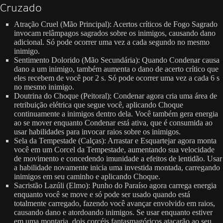
Cruzado
Atração Cruel (Mão Principal): Acertos críticos de Fogo Sagrado
invocam relâmpagos sagrados sobre os inimigos, causando dano
adicional. Só pode ocorrer uma vez a cada segundo no mesmo
inimigo.
Sentimento Dolorido (Mão Secundária): Quando Condenar causa
dano a um inimigo, também aumenta o dano de acerto crítico que
eles recebem de você por 2 s. Só pode ocorrer uma vez a cada 6 s
no mesmo inimigo.
Doutrina do Choque (Peitoral): Condenar agora cria uma área de
retribuição elétrica que segue você, aplicando Choque
continuamente a inimigos dentro dela. Você também gera energia
ao se mover enquanto Condenar está ativa, que é consumida ao
usar habilidades para invocar raios sobre os inimigos.
Sela da Tempestade (Calças): Arrastar e Esquartejar agora monta
você em um Corcel da Tempestade, aumentando sua velocidade
de movimento e concedendo imunidade a efeitos de lentidão. Usar
a habilidade novamente inicia uma investida montada, carregando
inimigos em seu caminho e aplicando Choque.
Sacristão Lazúli (Elmo): Punho do Paraíso agora carrega energia
enquanto você se move e só pode ser usado quando está
totalmente carregado, fazendo você avançar envolvido em raios,
causando dano e atordoando inimigos. Se usar enquanto estiver
em uma montaria, dois corcéis fantasmagóricos atacarão ao seu