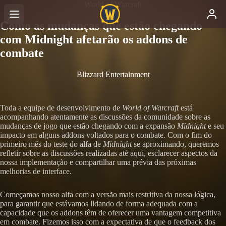
World of Warcraft
Como as mudanças que estão chegando
com Midnight afetarão os addons de
combate
Blizzard Entertainment
Toda a equipe de desenvolvimento de
World of Warcraft
está
acompanhando atentamente as discussões da comunidade sobre as
mudanças de jogo que estão chegando com a expansão
Midnight
e seu
impacto em alguns addons voltados para o combate. Com o fim do
primeiro mês do teste do alfa de
Midnight
se aproximando, queremos
refletir sobre as discussões realizadas até aqui, esclarecer aspectos da
nossa implementação e compartilhar uma prévia das próximas
melhorias de interface.
Começamos nosso alfa com a versão mais restritiva da nossa lógica,
para garantir que estávamos lidando de forma adequada com a
capacidade que os addons têm de oferecer uma vantagem competitiva
em combate. Fizemos isso com a expectativa de que o feedback dos