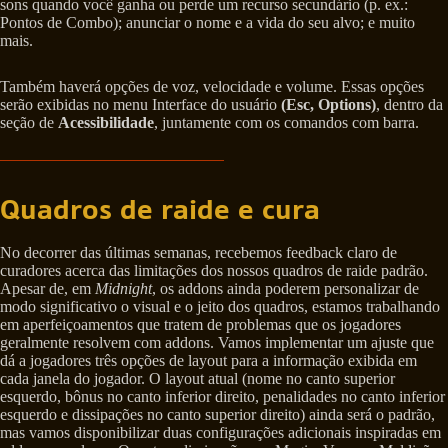
sons quando você ganha ou perde um recurso secundário (p. ex.:
Pontos de Combo); anunciar o nome e a vida do seu alvo; e muito
mais.
Também haverá opções de voz, velocidade e volume. Essas opções
serão exibidas no menu Interface do usuário
(Esc, Options)
, dentro da
seção de
Acessibilidade
, juntamente com os comandos com barra.
Quadros de raide e cura
No decorrer das últimas semanas, recebemos feedback claro de
curadores acerca das limitações dos nossos quadros de raide padrão.
Apesar de, em
Midnight
, os addons ainda poderem personalizar de
modo significativo o visual e o jeito dos quadros, estamos trabalhando
em aperfeiçoamentos que tratem de problemas que os jogadores
geralmente resolvem com addons. Vamos implementar um ajuste que
dá a jogadores três opções de layout para a informação exibida em
cada janela do jogador. O layout atual (nome no canto superior
esquerdo, bônus no canto inferior direito, penalidades no canto inferior
esquerdo e dissipações no canto superior direito) ainda será o padrão,
mas vamos disponibilizar duas configurações adicionais inspiradas em