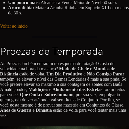
Um pouco mais:
Alcançar a Fenda Maior de Nível 60 solo.
Aracnofobia:
Matar a Aranha Rainha em Suplício XIII em menos
de 30 s.
Voltar ao início
Proezas de Temporada
As Proezas também entraram no esquema de rotação! Gosta de
velocidade na hora da matança?
Modo de Chefe
e
Mundos de
Distância
estão de volta.
Um Dia Produtivo
e
Não Consigo Parar
também, se elevar o nível das Gemas Lendárias é mais a sua praia. Se
você prefere elevar ao máximo a sua contagem de abates com Baús
Amaldiçoados,
Maldições
e
Alinhamento das Estrelas
foram feitos
para você.
Que Onda
e
Sobre-humano
, por sua vez, empolgarão
quem gosta de ver até onde vai sem Itens de Conjunto. Por fim, se
você gosta mesmo é de provar sua maestria em Conjuntos de Classe,
Anos de Guerra
e
Dinastia
estão de volta para você tentar mais uma
vez.