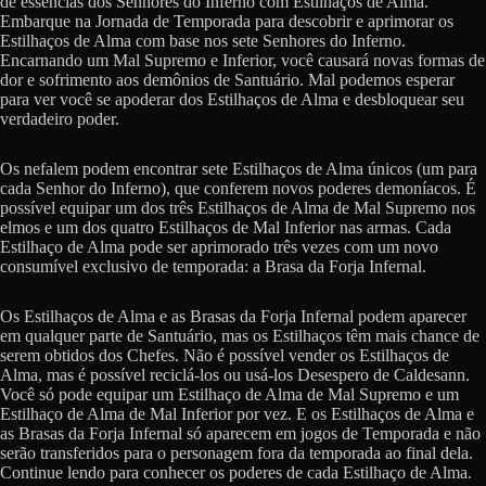
de essências dos Senhores do Inferno com Estilhaços de Alma.
Embarque na Jornada de Temporada para descobrir e aprimorar os
Estilhaços de Alma com base nos sete Senhores do Inferno.
Encarnando um Mal Supremo e Inferior, você causará novas formas de
dor e sofrimento aos demônios de Santuário. Mal podemos esperar
para ver você se apoderar dos Estilhaços de Alma e desbloquear seu
verdadeiro poder.
Os nefalem podem encontrar sete Estilhaços de Alma únicos (um para
cada Senhor do Inferno), que conferem novos poderes demoníacos. É
possível equipar um dos três Estilhaços de Alma de Mal Supremo nos
elmos e um dos quatro Estilhaços de Mal Inferior nas armas. Cada
Estilhaço de Alma pode ser aprimorado três vezes com um novo
consumível exclusivo de temporada: a Brasa da Forja Infernal.
Os Estilhaços de Alma e as Brasas da Forja Infernal podem aparecer
em qualquer parte de Santuário, mas os Estilhaços têm mais chance de
serem obtidos dos Chefes. Não é possível vender os Estilhaços de
Alma, mas é possível reciclá-los ou usá-los Desespero de Caldesann.
Você só pode equipar um Estilhaço de Alma de Mal Supremo e um
Estilhaço de Alma de Mal Inferior por vez. E os Estilhaços de Alma e
as Brasas da Forja Infernal só aparecem em jogos de Temporada e não
serão transferidos para o personagem fora da temporada ao final dela.
Continue lendo para conhecer os poderes de cada Estilhaço de Alma.