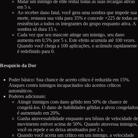
Matar um inimigo de elite reduz todas as suas recargas ativas
em 5 s.
Ao receber dano fatal, você gera uma sombra que impede sua
morte, restaura sua vida para 35% e concede +225 de todas as
resistências a todos os integrantes do grupo enquanto ativa. A
sombra só dura 15 s.
Cada vez que seu mascote atinge um inimigo, seu dano
aumenta em 0,5% por 5 s. Este efeito acumula até 100 vezes.
Quando você chega a 100 aplicações, o acúmulo rapidamente
é redefinido para 0.
Resquício da Dor
Poder básico: Sua chance de acerto crítico é reduzida em 15%.
Ataques contra inimigos incapacitados são acertos críticos
automáticos.
Poderes adicionais:
Atingir inimigos com dano gélido tem 50% de chance de
congelá-los. O dano de habilidades gélidas a alvos congelados
é aumentado em 20%.
Ganha atravessabilidade enquanto seu bônus de velocidade de
movimento estiver acima de 50%. Quando atravessa inimigos,
você os repele e os deixa atordoados por 2 s.
Quando você acerta um crítico em um inimigo, a velocidade