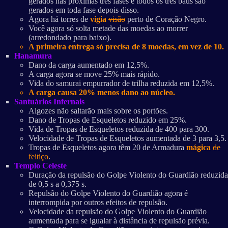
gerados nas próximas três fases e todos os três baús são
gerados em toda fase depois disso.
Agora há torres de
vigia
visão
perto de Coração Negro.
Você agora só solta metade das moedas ao morrer
(arredondado para baixo).
A primeira entrega só precisa de 8 moedas, em vez de 10.
Hanamura
Dano da carga aumentado em 12,5%.
A carga agora se move 25% mais rápido.
Vida do samurai empurrador de trilha reduzida em 12,5%.
A carga causa 20% menos dano ao núcleo.
Santuários Infernais
Algozes não saltarão mais sobre os portões.
Dano de Tropas de Esqueletos reduzido em 25%.
Vida de Tropas de Esqueletos reduzida de 400 para 300.
Velocidade de Tropas de Esqueletos aumentada de 3 para 3,5.
Tropas de Esqueletos agora têm 20 de Armadura
mágica
de
feitiço
.
Templo Celeste
Duração da repulsão do Golpe Violento do Guardião reduzida
de 0,5 s a 0,375 s.
Repulsão do Golpe Violento do Guardião agora é
interrompida por outros efeitos de repulsão.
Velocidade da repulsão do Golpe Violento do Guardião
aumentada para se igualar à distância de repulsão prévia.