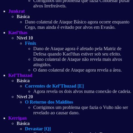
Corrigimos um problema que fazia Condenar puxar
alvos Irrefreáveis.
Junkrat
Básica
Dano colateral de Ataque Básico agora ocorre enquanto
Cego, mas ainda é evitado por alvos em Evasão.
Kael’thas
Nível 10
Fênix
Dano de Ataque agora é afetado pela Matriz de
Defesa quando Kael'thas estiver sob seu efeito.
Dano colateral de Ataque não revela mais alvos
atingidos.
O dano colateral de Ataque agora revela a área.
Kel’Thuzad
Básica
Correntes de Kel’Thuzad [E]
Agora revela os dois alvos numa conexão de cadeia.
Nível 20
O Retorno dos Malditos
Corrigimos um problema que fazia o Vulto não ser
revelado ao causar dano.
Kerrigan
Básica
Devastar [Q]