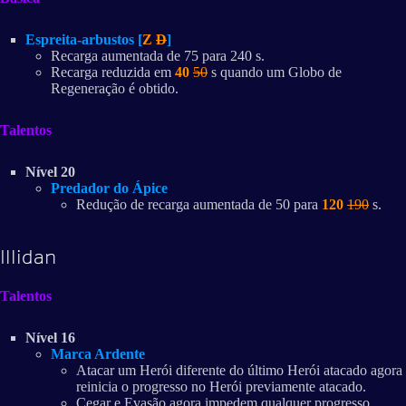
Espreita-arbustos [
Z
D
]
Recarga aumentada de 75 para 240 s.
Recarga reduzida em
40
50
s quando um Globo de
Regeneração é obtido.
Talentos
Nível 20
Predador do Ápice
Redução de recarga aumentada de 50 para
120
190
s.
Illidan
Talentos
Nível 16
Marca Ardente
Atacar um Herói diferente do último Herói atacado agora
reinicia o progresso no Herói previamente atacado.
Cegar e Evasão agora impedem qualquer progresso.