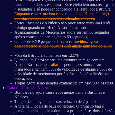
dano no raio dessas estruturas. Esse efeito tem uma recarga de
4 segundos e só pode ser concedido a 1 Herói por Estrutura.
Enquanto essa Armadura estiver em efeito, Heróis Inimigos
que atacarem o alvo serão desacelerados em 20%.
Fortes, Bastilhas e o Núcleo não priorizarão mais um Herói
Inimigo quando um Herói Aliado for atacado.
Acampamentos de Mercenários agora surgem 30 segundos
após o começo da partida (eram 60 segundos).
Globos de EXP pequenos
foram removidos.
agora
desaparecerão se não houver Herói aliado num raio de 15 do
globo.
Vida da Estrutura aumentada em 12,5%.
Quando um Herói atacar uma estrutura inimiga com um
Ataque Básico, tropas
aliadas
perto da estrutura ficam
inspirados e ganham 35% de velocidade de ataque e 35% de
velocidade de movimento por 3 s. Isso não afeta ilusões ou
evocações.
Tropas agora serão geradas exatamente em MM:00 e MM:30.
Baía do Coração Negro
Bombardeio agora causa 20% menos dano a Bastilhas e
Núcleos.
Tempo de entrega de moedas reduzido de 7 para 5 s.
Agora há 3 locais de baús do tesouro. O primeiro baú é
gerado na trilha de cima durante a primeira fase, dois baús são