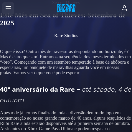
Sea of Thieves
Este Mês em Sea of Thieves: Setembro de
2025
Rare Studios
O que é isso? Outro mês de travessuras despontando no horizonte, é?
Mas é claro que sim! Entramos na sequência dos meses terminados em
“-bro”. Começando com um setembro temperado à base de abóbora e
especiarias, um banquete de maravilhas aguarda você em nossas
praias. Vamos ver o que você pode esperar...
40º aniversário da Rare –
até sábado, 4 de
outubro
Apesar de já termos finalizado toda a diversão dentro do jogo em
comemoração ao nosso grande marco de 40 anos, alguns resquícios de
Rubi Rare ainda estarão disponíveis até a primeira semana de outubro.
Assinantes do Xbox Game Pass Ultimate podem resgatar o