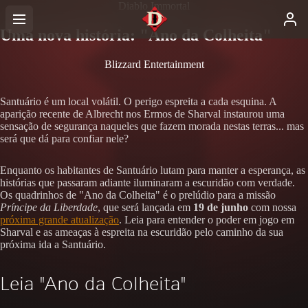
Diablo Immortal
Uma nova história: "Ano da Colheita"
Blizzard Entertainment
Santuário é um local volátil. O perigo espreita a cada esquina. A
aparição recente de Albrecht nos Ermos de Sharval instaurou uma
sensação de segurança naqueles que fazem morada nestas terras... mas
será que dá para confiar nele?
Enquanto os habitantes de Santuário lutam para manter a esperança, as
histórias que passaram adiante iluminaram a escuridão com verdade.
Os quadrinhos de "Ano da Colheita" é o prelúdio para a missão
Príncipe da Liberdade
, que será lançada em
19 de junho
com nossa
próxima grande atualização
. Leia para entender o poder em jogo em
Sharval e as ameaças à espreita na escuridão pelo caminho da sua
próxima ida a Santuário.
Leia "Ano da Colheita"