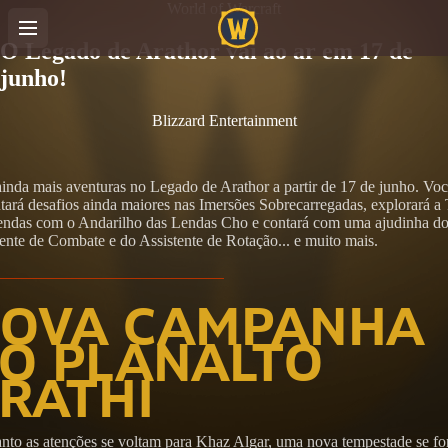
World of Warcraft
O Legado de Arathor vai ao ar em 17 de
junho!
Blizzard Entertainment
inda mais aventuras no Legado de Arathor a partir de 17 de junho. Vo
tará desafios ainda maiores nas Imersões Sobrecarregadas, explorará a 
endas com o Andarilho das Lendas Cho e contará com uma ajudinha d
ente de Combate e do Assistente de Rotação... e muito mais.
OVA CAMPANHA
O PLANALTO
RATHI
nto as atenções se voltam para Khaz Algar, uma nova tempestade se f