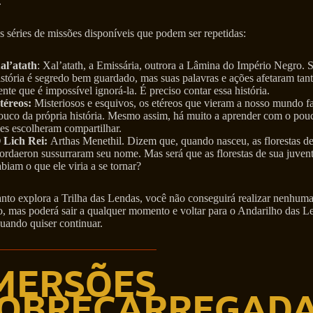
.
s séries de missões disponíveis que podem ser repetidas:
al’atath
: Xal’atath, a Emissária, outrora a Lâmina do Império Negro. 
istória é segredo bem guardado, mas suas palavras e ações afetaram tan
ente que é impossível ignorá-la. É preciso contar essa história.
téreos:
Misteriosos e esquivos, os etéreos que vieram a nosso mundo f
ouco da própria história. Mesmo assim, há muito a aprender com o pou
les escolheram compartilhar.
 Lich Rei:
Arthas Menethil. Dizem que, quando nasceu, as florestas d
ordaeron sussurraram seu nome. Mas será que as florestas de sua juven
abiam o que ele viria a se tornar?
nto explora a Trilha das Lendas, você não conseguirá realizar nenhuma
o, mas poderá sair a qualquer momento e voltar para o Andarilho das L
uando quiser continuar.
MERSÕES
OBRECARREGAD