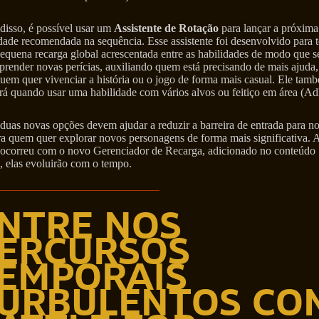
disso, é possível usar um
Assistente de Rotação
para lançar a próxima
dade recomendada na sequência. Esse assistente foi desenvolvido para t
quena recarga global acrescentada entre as habilidades de modo que se
prender novas perícias, auxiliando quem está precisando de mais ajuda,
uem quer vivenciar a história ou o jogo de forma mais casual. Ele tam
ará quando usar uma habilidade com vários alvos ou feitiço em área (A
duas novas opções devem ajudar a reduzir a barreira de entrada para n
ra quem quer explorar novos personagens de forma mais significativa. 
ocorreu com o novo Gerenciador de Recarga, adicionado no conteúdo
, elas evoluirão com o tempo.
NTRE NOS
ERCURSOS
EMPORAIS
URBULENTOS CO