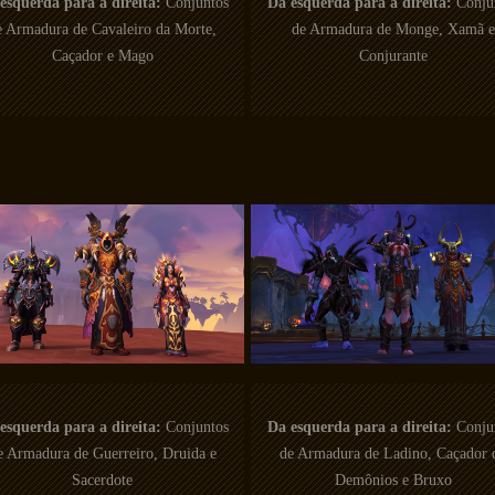
esquerda para a direita:
Conjuntos
Da esquerda para a direita:
Conju
e Armadura de Cavaleiro da Morte,
de Armadura de Monge, Xamã e
Caçador e Mago
Conjurante
esquerda para a direita:
Conjuntos
Da esquerda para a direita:
Conju
e Armadura de Guerreiro, Druida e
de Armadura de Ladino, Caçador 
Sacerdote
Demônios e Bruxo