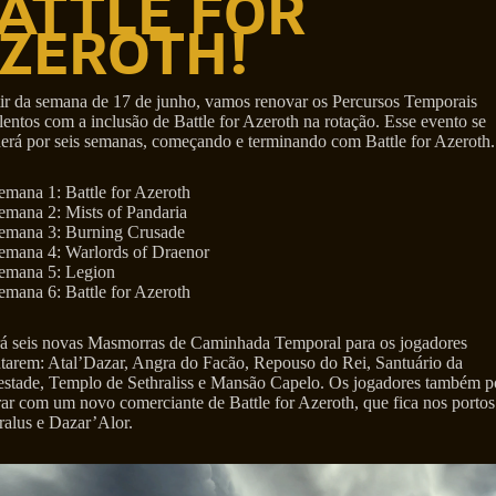
ATTLE FOR
ZEROTH!
tir da semana de 17 de junho, vamos renovar os Percursos Temporais
entos com a inclusão de Battle for Azeroth na rotação. Esse evento se
derá por seis semanas, começando e terminando com Battle for Azeroth.
emana 1: Battle for Azeroth
emana 2: Mists of Pandaria
emana 3: Burning Crusade
emana 4: Warlords of Draenor
emana 5: Legion
emana 6: Battle for Azeroth
á seis novas Masmorras de Caminhada Temporal para os jogadores
ntarem: Atal’Dazar, Angra do Facão, Repouso do Rei, Santuário da
stade, Templo de Sethraliss e Mansão Capelo. Os jogadores também 
ar com um novo comerciante de Battle for Azeroth, que fica nos portos
ralus e Dazar’Alor.