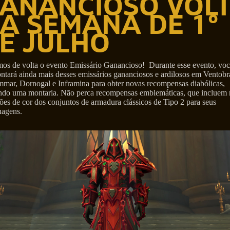
ANANCIOSO VOL
A SEMANA DE 1º
E JULHO
mos de volta o evento Emissário Ganancioso! Durante esse evento, vo
ntará ainda mais desses emissários gananciosos e ardilosos em Ventobr
mmar, Dornogal e Inframina para obter novas recompensas diabólicas,
indo uma montaria. Não perca recompensas emblemáticas, que incluem
ões de cor dos conjuntos de armadura clássicos de Tipo 2 para seus
nagens.