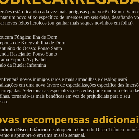
ersões estão ficando cada vez mais perigosas para você e Brann. Vamo
ntar um novo afixo específico de imersões em seis delas, desafiando vo
ar novos feitos heroicos (ou ganhar mais saques novinhos em folha).
oucura Fúngica: Ilha de Dorn
epouso de Kriegval: Ilha de Dorn
antuário do Ocaso: Pouso Santo
enda Rastejante: Pouso Santo
rama Espiral: Azj’Kahet
alo da Ruela: Inframina
nfrentará novos inimigos raros e mais armadilhas e desbloqueará
alizações em uma nova árvore de especializações específica das Imersõ
arregadas. Selecionar as especializações certas pode mudar o efeito da
lhas, tornando-as mais benéficas em vez de prejudiciais para o seu
sso.
vas recompensas adicionai
into do Disco Titânico:
desbloqueie o Cinto do Disco Titânico no iníc
vento e aprimore-o em uma missão semanal.