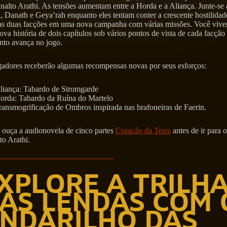
nalto Arathi. As tensões aumentam entre a Horda e a Aliança. Junte-se 
, Danath e Geya’rah enquanto eles tentam conter a crescente hostilidad
 as duas facções em uma nova campanha com várias missões. Você vive
ova história de dois capítulos sob vários pontos de vista de cada facção
nto avança no jogo.
gadores receberão algumas recompensas novas por seus esforços:
liança: Tabardo de Stromgarde
orda: Tabardo da Ruína do Martelo
ransmogrificação de Ombros inspirada nas brafoneiras de Faerin.
e ouça a audionovela de cinco partes
Coração da Terra
antes de ir para o
to Arathi.
XPLORE A TRILH
AS LENDAS COM 
NDARILHO DAS