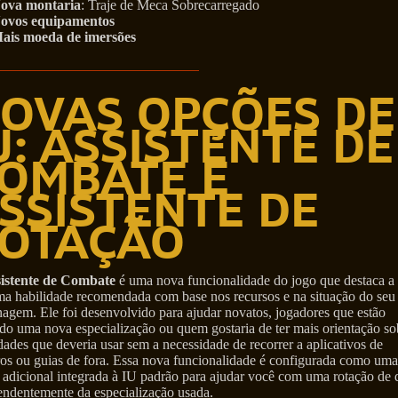
ova montaria
: Traje de Meca Sobrecarregado
ovos equipamentos
ais moeda de imersões
OVAS OPÇÕES DE
U: ASSISTENTE DE
OMBATE E
SSISTENTE DE
OTAÇÃO
istente de Combate
é uma nova funcionalidade do jogo que destaca a
ma habilidade recomendada com base nos recursos e na situação do seu
agem. Ele foi desenvolvido para ajudar novatos, jogadores que estão
do uma nova especialização ou quem gostaria de ter mais orientação so
dades que deveria usar sem a necessidade de recorrer a aplicativos de
ros ou guias de fora. Essa nova funcionalidade é configurada como uma
 adicional integrada à IU padrão para ajudar você com uma rotação de
endentemente da especialização usada.